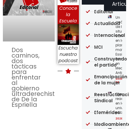
Artícu
Conoce
Editorial
la
Un
Escuela
análisi
Actualidad
de la
situaci
Internacional
concre
en la
planta
MCI
Escucha
Dos
matriz 
nuestro
caminos,
Essity-
Construyendo
Familia
dos
podcast
en
el partido
tácticas
Medellí
para
Antioqu
enfrentar
Emancipación
2026-08
al
de la mujer
08
gobierno
ultraderechista
Reestructurac
Ofensi
de De la
reaccio
Sindical
Espriella
en las
univer
Efemérides
públic
2026-08
Medioambient