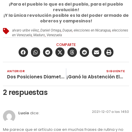
¡Para el pueblo lo que es del pueblo, para el pueblo
revolución!
¡Y la única revolución posible es la del poder armado de
obreros y campesinos!
alvaro uribe vélez
,
Daniel Ortega
,
Duque
,
elecciones en Nicaragua
,
elecciones
en Venezuela
,
Maduro
,
Venezuela
COMPARTE
ANTERIOR
SIGUIENTE
Dos Posiciones Diametralmente Opuestas Sobre el “Nuevo Poder”
¡Ganó la Abstención Electoral en las Elecciones para Consejos de Juventud!
2 respuestas
2021-12-07 a las 14:50
Lucio
dice:
Me parece que el artículo cae en muchas frases de rutina y no