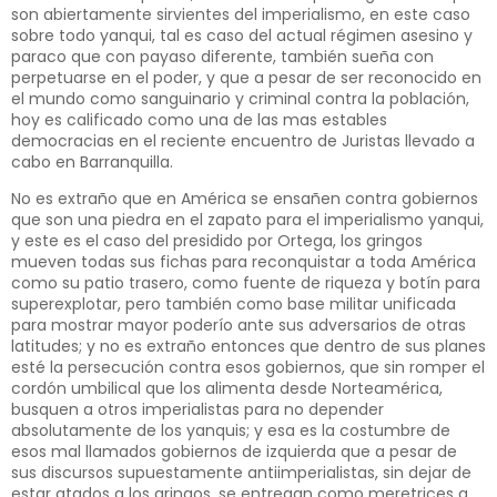
son abiertamente sirvientes del imperialismo, en este caso
sobre todo yanqui, tal es caso del actual régimen asesino y
paraco que con payaso diferente, también sueña con
perpetuarse en el poder, y que a pesar de ser reconocido en
el mundo como sanguinario y criminal contra la población,
hoy es calificado como una de las mas estables
democracias en el reciente encuentro de Juristas llevado a
cabo en Barranquilla.
No es extraño que en América se ensañen contra gobiernos
que son una piedra en el zapato para el imperialismo yanqui,
y este es el caso del presidido por Ortega, los gringos
mueven todas sus fichas para reconquistar a toda América
como su patio trasero, como fuente de riqueza y botín para
superexplotar, pero también como base militar unificada
para mostrar mayor poderío ante sus adversarios de otras
latitudes; y no es extraño entonces que dentro de sus planes
esté la persecución contra esos gobiernos, que sin romper el
cordón umbilical que los alimenta desde Norteamérica,
busquen a otros imperialistas para no depender
absolutamente de los yanquis; y esa es la costumbre de
esos mal llamados gobiernos de izquierda que a pesar de
sus discursos supuestamente antiimperialistas, sin dejar de
estar atados a los gringos, se entregan como meretrices a