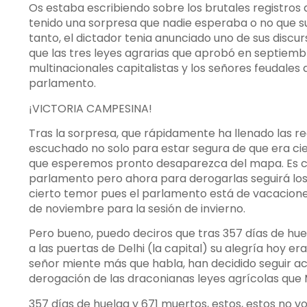
Os estaba escribiendo sobre los brutales registro
tenido una sorpresa que nadie esperaba o no que 
tanto, el dictador tenia anunciado uno de sus discur
que las tres leyes agrarias que aprobó en septiemb
multinacionales capitalistas y los señores feudales
parlamento.
¡VICTORIA CAMPESINA!
Tras la sorpresa, que rápidamente ha llenado las re
escuchado no solo para estar segura de que era cie
que esperemos pronto desaparezca del mapa. Es cu
parlamento pero ahora para derogarlas seguirá los 
cierto temor pues el parlamento está de vacaciones
de noviembre para la sesión de invierno.
Pero bueno, puedo deciros que tras 357 días de hu
a las puertas de Delhi (la capital) su alegría hoy
señor miente más que habla, han decidido seguir a
derogación de las draconianas leyes agrícolas que
357 días de huelga y 671 muertos, estos, estos no vo