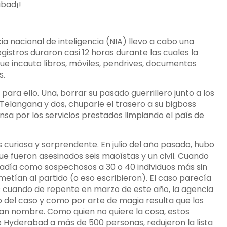
abad¡!
ia nacional de inteligencia (NIA) llevo a cabo una
egistros duraron casi 12 horas durante las cuales la
 que incauto libros, móviles, pendrives, documentos
s.
para ello. Una, borrar su pasado guerrillero junto a los
Telangana y dos, chuparle el trasero a su bigboss
a por los servicios prestados limpiando el país de
s curiosa y sorprendente. En julio del año pasado, hubo
e fueron asesinados seis maoístas y un civil. Cuando
ñadía como sospechosos a 30 o 40 individuos más sin
tían al partido (o eso escribieron). El caso parecía
s cuando de repente en marzo de este año, la agencia
o del caso y como por arte de magia resulta que los
n nombre. Como quien no quiere la cosa, estos
de Hyderabad a más de 500 personas, redujeron la lista