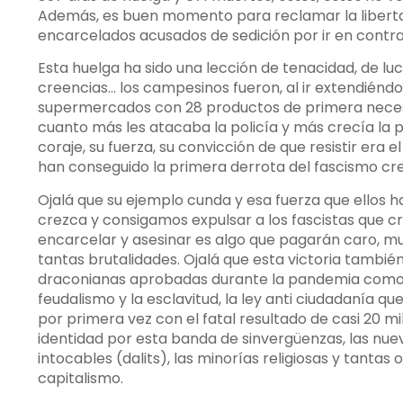
Además, es buen momento para reclamar la liberta
encarcelados acusados de sedición por ir en contra 
Esta huelga ha sido una lección de tenacidad, de luc
creencias… los campesinos fueron, al ir extendiénd
supermercados con 28 productos de primera necesida
cuanto más les atacaba la policía y más crecía la p
coraje, su fuerza, su convicción de que resistir era 
han conseguido la primera derrota del fascismo cre
Ojalá que su ejemplo cunda y esa fuerza que ellos h
crezca y consigamos expulsar a los fascistas que c
encarcelar y asesinar es algo que pagarán caro, m
tantas brutalidades. Ojalá que esta victoria tambi
draconianas aprobadas durante la pandemia como la
feudalismo y la esclavitud, la ley anti ciudadanía 
por primera vez con el fatal resultado de casi 20 m
identidad por esta banda de sinvergüenzas, las nuev
intocables (dalits), las minorías religiosas y tanta
capitalismo.