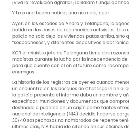
¡Viva la revolución agraria! ¡LalSalam ! ¡Inquilabzind
Y tras una buena noticia, una no mala, peor.
Ayer, en los estados de Andra y Telangana, la agenc
batida en las casas de reconocidos activistas. Los r
policía no solo dejo las viviendas patas arriba, sino
“sospechosos”, y diferentes dispositivos electrónico
KCR el ministro jefe de Telangana tiene dos razones 
maoístas durante la lucha por la independencia de 
para que cuente con el en el futuro como recompens
enemigos.
La historia de los registros de ayer es cuando meno
un encuentro en los bosques de Chattisgarh en el qu
la policía presentó el informe daba un nombre y a
especificar, municiones y documentos que comprome
destinado a pudrirse en un cajón como tantos otro
nacional de inteligencia (NIA) decidió hacerse carg
30/40 sospechosos no nombrados de repente tenía
últimos días, NIA había ido citando en sus oficinas 