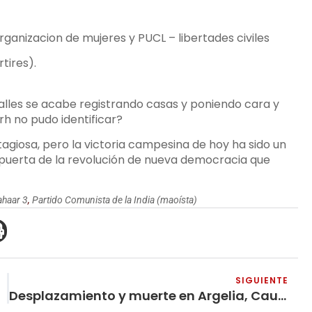
nizacion de mujeres y PUCL – libertades civiles
tires).
talles se acabe registrando casas y poniendo cara y
rh no pudo identificar?
tagiosa, pero la victoria campesina de hoy ha sido un
 puerta de la revolución de nueva democracia que
ahaar 3
,
Partido Comunista de la India (maoísta)
SIGUIENTE
Desplazamiento y muerte en Argelia, Cauca, como producto de la guerra contra el pueblo