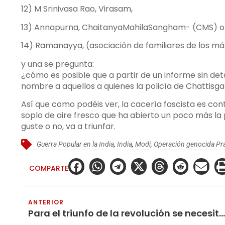
12) M Srinivasa Rao, Virasam,
13) Annapurna, ChaitanyaMahilaSangham- (CMS) orga
14) Ramanayya, (asociación de familiares de los már
y una se pregunta:
¿cómo es posible que a partir de un informe sin de
nombre a aquellos a quienes la policía de Chattisga
Así que como podéis ver, la cacería fascista es con
soplo de aire fresco que ha abierto un poco más la
guste o no, va a triunfar.
Guerra Popular en la India
,
India
,
Modi
,
Operación genocida Pr
COMPARTE
ANTERIOR
Para el triunfo de la revolución se necesita un equipo de revolucionarios profesionales