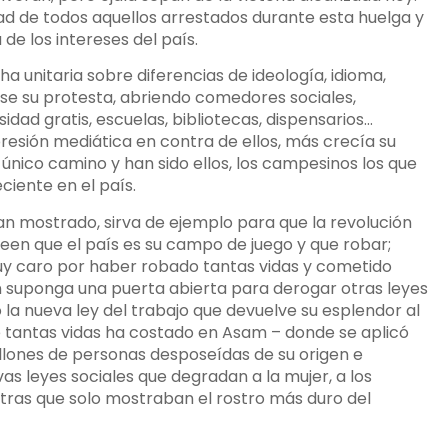
d de todos aquellos arrestados durante esta huelga y
de los intereses del país.
ha unitaria sobre diferencias de ideología, idioma,
ose su protesta, abriendo comedores sociales,
d gratis, escuelas, bibliotecas, dispensarios…
resión mediática en contra de ellos, más crecía su
el único camino y han sido ellos, los campesinos los que
ciente en el país.
an mostrado, sirva de ejemplo para que la revolución
reen que el país es su campo de juego y que robar;
uy caro por haber robado tantas vidas y cometido
én suponga una puerta abierta para derogar otras leyes
 nueva ley del trabajo que devuelve su esplendor al
que tantas vidas ha costado en Asam – donde se aplicó
illones de personas desposeídas de su origen e
as leyes sociales que degradan a la mujer, a los
s otras que solo mostraban el rostro más duro del