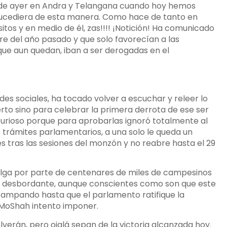
s de ayer en Andra y Telangana cuando hoy hemos
sucediera de esta manera. Como hace de tanto en
sitos y en medio de él, zas!!!! ¡Notición! Ha comunicado
re del año pasado y que solo favorecían a las
 que aun quedan, iban a ser derogadas en el
des sociales, ha tocado volver a escuchar y releer lo
rto sino para celebrar la primera derrota de ese ser
rioso porque para aprobarlas ignoró totalmente al
trámites parlamentarios, a una solo le queda un
 tras las sesiones del monzón y no reabre hasta el 29
elga por parte de centenares de miles de campesinos
 era desbordante, aunque conscientes como son que este
campando hasta que el parlamento ratifique la
 MoShah intento imponer.
lverán, pero ojalá sepan de la victoria alcanzada hoy.