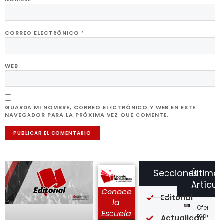
CORREO ELECTRÓNICO
*
WEB
GUARDA MI NOMBRE, CORREO ELECTRÓNICO Y WEB EN ESTE
NAVEGADOR PARA LA PRÓXIMA VEZ QUE COMENTE.
Secciones
Último
Artícu
Conoce
Editorial
la
Ofensi
Escuela
reaccio
Actualidad