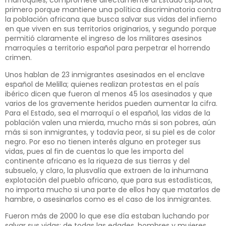
marroquíes, compromete directamente al Estado Español,
primero porque mantiene una política discriminatoria contra
la población africana que busca salvar sus vidas del infierno
en que viven en sus territorios originarios, y segundo porque
permitió claramente el ingreso de los militares asesinos
marroquíes a territorio español para perpetrar el horrendo
crimen.
Unos hablan de 23 inmigrantes asesinados en el enclave
español de Melilla; quienes realizan protestas en el país
ibérico dicen que fueron al menos 45 los asesinados y que
varios de los gravemente heridos pueden aumentar la cifra.
Para el Estado, sea el marroquí o el español, las vidas de la
población valen una mierda, mucho más si son pobres, aún
más si son inmigrantes, y todavía peor, si su piel es de color
negro. Por eso no tienen interés alguno en proteger sus
vidas, pues al fin de cuentas lo que les importa del
continente africano es la riqueza de sus tierras y del
subsuelo, y claro, la plusvalía que extraen de la inhumana
explotación del pueblo africano, que para sus estadísticas,
no importa mucho si una parte de ellos hay que matarlos de
hambre, o asesinarlos como es el caso de los inmigrantes.
Fueron más de 2000 lo que ese día estaban luchando por
salvar sus vidas; de todas las edades, hombres y mujeres,