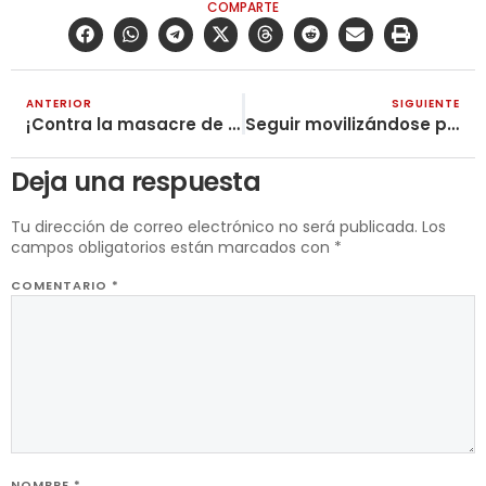
COMPARTE
ANTERIOR
SIGUIENTE
¡Contra la masacre de migrantes en Melilla – imperialistas y gobiernos reaccionarios asesinos!
Seguir movilizándose por la libertad de los presos por luchar
Deja una respuesta
Tu dirección de correo electrónico no será publicada.
Los
campos obligatorios están marcados con
*
COMENTARIO
*
NOMBRE
*