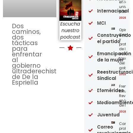
en las
univer
Internacional
públic
2026-08
MCI
Escucha
Dos
nuestro
Opinión
caminos,
Construyendo
Confro
dos
podcast
y
el partido
tácticas
protege
para
de los
enfrentar
Emancipación
métod
al
fascist
de la mujer
del nue
gobierno
gobier
ultraderechista
Reestructurac
2026-08
de De la
Sindical
Espriella
Frente
Efemérides
Estudian
Revoluc
en la 
Medioambient
de los 
2026-08
Juventud
Carta a
Correo
proleta