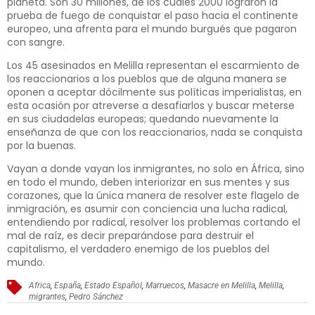
planeta. Son 30 millones, de los cuales 2000 lograron la
prueba de fuego de conquistar el paso hacia el continente
europeo, una afrenta para el mundo burgués que pagaron
con sangre.
Los 45 asesinados en Melilla representan el escarmiento de
los reaccionarios a los pueblos que de alguna manera se
oponen a aceptar dócilmente sus políticas imperialistas, en
esta ocasión por atreverse a desafiarlos y buscar meterse
en sus ciudadelas europeas; quedando nuevamente la
enseñanza de que con los reaccionarios, nada se conquista
por la buenas.
Vayan a donde vayan los inmigrantes, no solo en África, sino
en todo el mundo, deben interiorizar en sus mentes y sus
corazones, que la única manera de resolver este flagelo de
inmigración, es asumir con conciencia una lucha radical,
entendiendo por radical, resolver los problemas cortando el
mal de raíz, es decir preparándose para destruir el
capitalismo, el verdadero enemigo de los pueblos del
mundo.
Africa
,
España
,
Estado Español
,
Marruecos
,
Masacre en Melilla
,
Melilla
,
migrantes
,
Pedro Sánchez