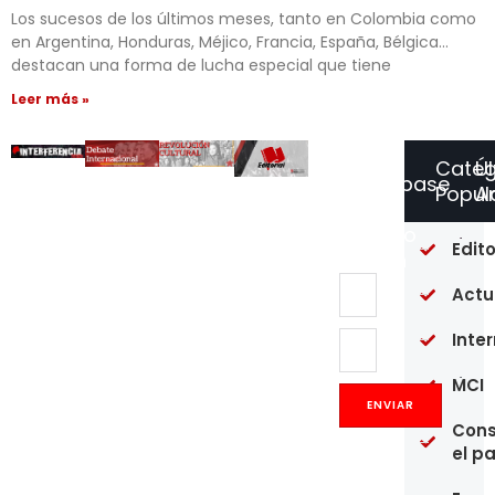
Los sucesos de los últimos meses, tanto en Colombia como
en Argentina, Honduras, Méjico, Francia, España, Bélgica…
destacan una forma de lucha especial que tiene
Leer más »
Categ
Ú
Suscríbase
Popul
Ar
a
Nuestro
Of
Edito
Boletín
re
en
Actu
un
pú
Inte
20
MCI
Op
Co
ENVIAR
y
Cons
pr
el p
de
mé
fa