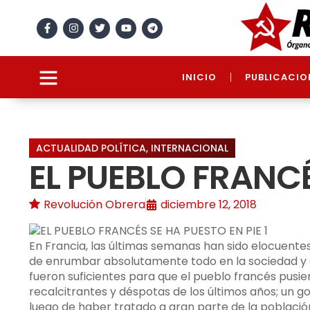
INICIO
PUBLICACIO
ACTUALIDAD POLÍTICA
,
INTERNACIONAL
EL PUEBLO FRANCÉ
Revolución Obrera
diciembre 12, 2018
En Francia, las últimas semanas han sido elocuente
de enrumbar absolutamente todo en la sociedad y e
fueron suficientes para que el pueblo francés pusi
recalcitrantes y déspotas de los últimos años; un
luego de haber tratado a gran parte de la población