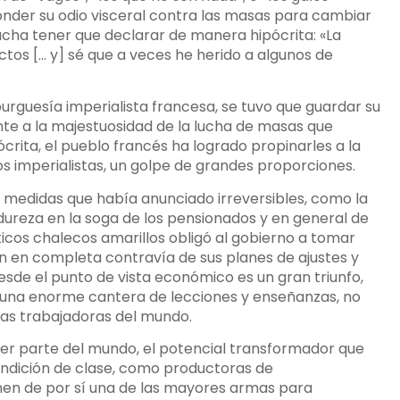
conder su odio visceral contra las masas para cambiar
acha tener que declarar de manera hipócrita: «La
tos [… y] sé que a veces he herido a algunos de
rguesía imperialista francesa, se tuvo que guardar su
nte a la majestuosidad de la lucha de masas que
crita, el pueblo francés ha logrado propinarles a la
os imperialistas, un golpe de grandes proporciones.
s medidas que había anunciado irreversibles, como la
dureza en la soga de los pensionados y en general de
icos chalecos amarillos obligó al gobierno a tomar
n en completa contravía de sus planes de ajustes y
sde el punto de vista económico es un gran triunfo,
s una enorme cantera de lecciones y enseñanzas, no
sas trabajadoras del mundo.
uier parte del mundo, el potencial transformador que
ondición de clase, como productoras de
enen de por sí una de las mayores armas para