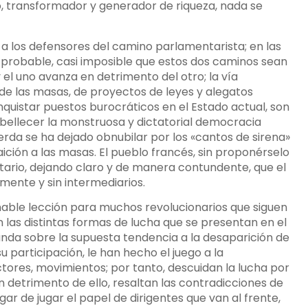
o, transformador y generador de riqueza, nada se
 a los defensores del camino parlamentarista; en las
o probable, casi imposible que estos dos caminos sean
el uno avanza en detrimento del otro; la vía
 de las masas, de proyectos de leyes y alegatos
uistar puestos burocráticos en el Estado actual, son
bellecer la monstruosa y dictatorial democracia
erda se ha dejado obnubilar por los «cantos de sirena»
ción a las masas. El pueblo francés, sin proponérselo
tario, dejando claro y de manera contundente, que el
mente y sin intermediarios.
onable lección para muchos revolucionarios que siguen
 las distintas formas de lucha que se presentan en el
nda sobre la supuesta tendencia a la desaparición de
u participación, le han hecho el juego a la
tores, movimientos; por tanto, descuidan la lucha por
n detrimento de ello, resaltan las contradicciones de
gar de jugar el papel de dirigentes que van al frente,