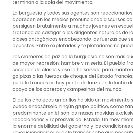
terminan a la cola del movimiento.
La burguesía y todos sus agentes son reaccionarios 
aparecen en los medios pronunciando discursos conci
persiguen brutalmente a muchos jóvenes en escuela
tratando de castigar a los dirigentes naturales de 
clases antagónicas encabezando las fuerzas que se 
opuestos. Entre explotados y explotadores no pued
Los clamores de paz de la burguesía no son más que
de mayor represión, hambre y miseria. El pueblo fr
sociedad de clases y eso le ha servido para manten
golpizas a las fuerzas de choque del Estado francés
pueblo francés es hoy punta de lanza en la lucha d
apoyo de los obreros y campesinos del mundo.
El de los chalecos amarillos ha sido un movimiento 
pueda endosárselo ningún grupo político, como ta
predominante en él; son las masas movidas exclusi
reaccionarias y represivas del Estado. Un movimien
la enorme debilidad del gobierno y las condiciones
revolucionarios; el pueblo francés sabe que neces