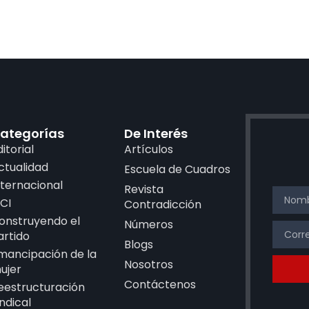
ategorías
De Interés
ditorial
Artículos
ctualidad
Escuela de Cuadros
nternacional
Revista
CI
Contradicción
onstruyendo el
Números
artido
Blogs
mancipación de la
Nosotros
ujer
Contáctenos
eestructuración
indical