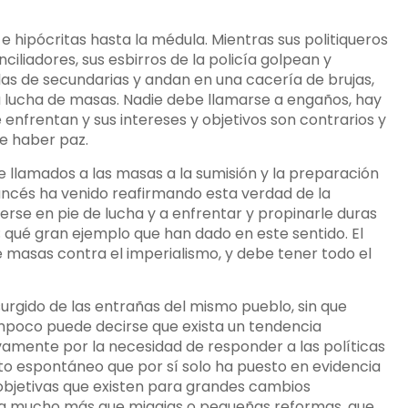
e hipócritas hasta la médula. Mientras sus politiqueros
liadores, sus esbirros de la policía golpean y
s de secundarias y andan en una cacería de brujas,
la lucha de masas. Nadie debe llamarse a engaños, hay
enfrentan y sus intereses y objetivos son contrarios y
e haber paz.
 llamados a las masas a la sumisión y la preparación
ancés ha venido reafirmando esta verdad de la
erse en pie de lucha y a enfrentar y propinarle duras
; qué gran ejemplo que han dado en este sentido. El
e masas contra el imperialismo, y debe tener todo el
surgido de las entrañas del mismo pueblo, sin que
mpoco puede decirse que exista un tendencia
vamente por la necesidad de responder a las políticas
to espontáneo que por sí solo ha puesto en evidencia
 objetivas que existen para grandes cambios
ita mucho más que migajas o pequeñas reformas, que