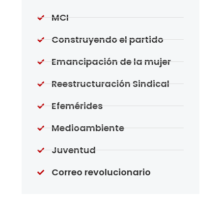
MCI
Construyendo el partido
Emancipación de la mujer
Reestructuración Sindical
Efemérides
Medioambiente
Juventud
Correo revolucionario