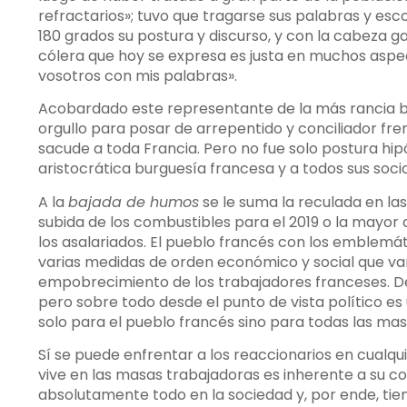
refractarios»; tuvo que tragarse sus palabras y es
180 grados su postura y discurso, y con la cabeza g
cólera que hoy se expresa es justa en muchos aspec
vosotros con mis palabras».
Acobardado este representante de la más rancia bu
orgullo para posar de arrepentido y conciliador fre
sacude a toda Francia. Pero no fue solo postura hipó
aristocrática burguesía francesa y a todos sus soci
A la
bajada de humos
se le suma la reculada en la
subida de los combustibles para el 2019 o la mayor 
los asalariados. El pueblo francés con los emblemát
varias medidas de orden económico y social que va
empobrecimiento de los trabajadores franceses. De
pero sobre todo desde el punto de vista político e
solo para el pueblo francés sino para todas las ma
Sí se puede enfrentar a los reaccionarios en cualq
vive en las masas trabajadoras es inherente a su c
absolutamente todo en la sociedad y, por ende, ti