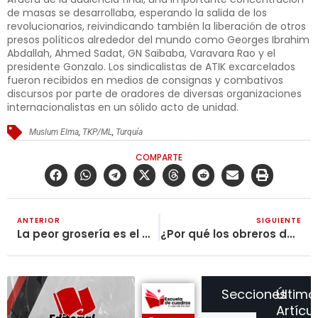
de masas se desarrollaba, esperando la salida de los
revolucionarios, reivindicando también la liberación de otros
presos políticos alrededor del mundo como Georges Ibrahim
Abdallah, Ahmed Sadat, GN Saibaba, Varavara Rao y el
presidente Gonzalo. Los sindicalistas de ATIK excarcelados
fueron recibidos en medios de consignas y combativos
discursos por parte de oradores de diversas organizaciones
internacionalistas en un sólido acto de unidad.
Muslum Elma
,
TKP/ML
,
Turquía
COMPARTE
ANTERIOR
SIGUIENTE
La peor grosería es el Congreso mismo
¿Por qué los obreros debemos luchar por la Reestructuración Sindical?
Secciones
Último
Artícu