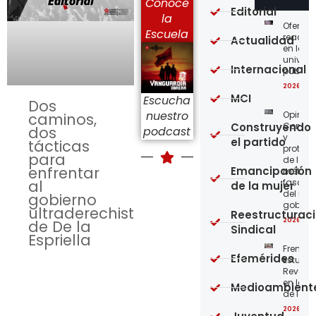
Conoce
Editorial
la
Ofensi
Escuela
reaccio
Actualidad
en las
univer
Internacional
públic
2026-08
MCI
Escucha
Dos
nuestro
Opinión
caminos,
Construyendo
Confro
dos
podcast
y
el partido
tácticas
protege
para
de los
enfrentar
Emancipación
métod
al
fascist
de la mujer
del nue
gobierno
gobier
ultraderechista
Reestructurac
2026-08
de De la
Sindical
Espriella
Frente
Efemérides
Estudian
Revoluc
en la 
Medioambient
de los 
2026-08