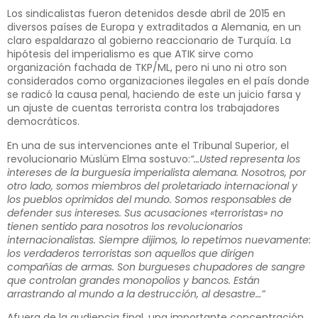
Los sindicalistas fueron detenidos desde abril de 2015 en
diversos países de Europa y extraditados a Alemania, en un
claro espaldarazo al gobierno reaccionario de Turquía. La
hipótesis del imperialismo es que ATIK sirve como
organización fachada de TKP/ML, pero ni uno ni otro son
considerados como organizaciones ilegales en el país donde
se radicó la causa penal, haciendo de este un juicio farsa y
un ajuste de cuentas terrorista contra los trabajadores
democráticos.
En una de sus intervenciones ante el Tribunal Superior, el
revolucionario Müslüm Elma sostuvo:
“…Usted representa los
intereses de la burguesía imperialista alemana. Nosotros, por
otro lado, somos miembros del proletariado internacional y
los pueblos oprimidos del mundo. Somos responsables de
defender sus intereses. Sus acusaciones «terroristas» no
tienen sentido para nosotros los revolucionarios
internacionalistas. Siempre dijimos, lo repetimos nuevamente:
los verdaderos terroristas son aquellos que dirigen
compañías de armas. Son burgueses chupadores de sangre
que controlan grandes monopolios y bancos. Están
arrastrando al mundo a la destrucción, al desastre…”
Afuera de la audiencia final, una importante concentración