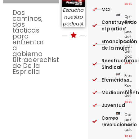
2026-08
MCI
Escucha
Dos
nuestro
Opinión
caminos,
Construyendo
Confro
dos
podcast
y
el partido
tácticas
protege
para
de los
enfrentar
Emancipación
métod
al
fascist
de la mujer
del nue
gobierno
gobier
ultraderechista
Reestructurac
2026-08
de De la
Sindical
Espriella
Frente
Efemérides
Estudian
Revoluc
en la 
Medioambient
de los 
2026-08
Juventud
Carta a
Correo
proleta
revolucionario
revoluc
colomb
2026-08