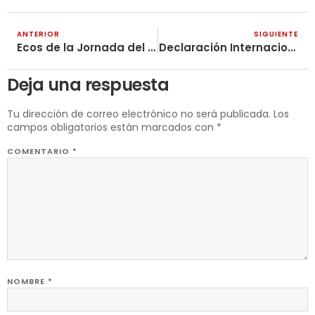
ANTERIOR
SIGUIENTE
Ecos de la Jornada del 28 de Abril
Declaración Internacional Conjunta de los Marxistas Leninistas Maoístas – 1° de Mayo 2021
Deja una respuesta
Tu dirección de correo electrónico no será publicada.
Los
campos obligatorios están marcados con
*
COMENTARIO
*
NOMBRE
*