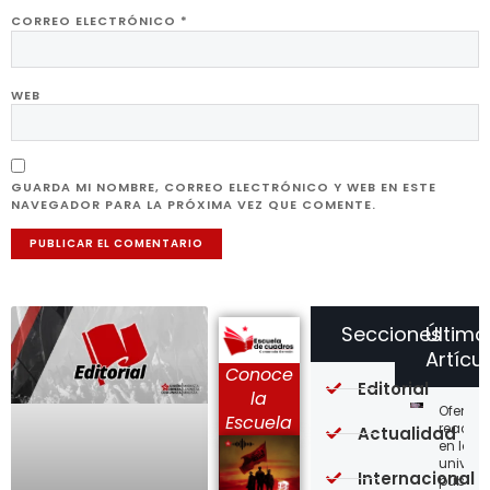
CORREO ELECTRÓNICO
*
WEB
GUARDA MI NOMBRE, CORREO ELECTRÓNICO Y WEB EN ESTE
NAVEGADOR PARA LA PRÓXIMA VEZ QUE COMENTE.
Secciones
Último
Artícu
Conoce
Editorial
la
Ofensi
Escuela
reaccio
Actualidad
en las
univer
Internacional
públic