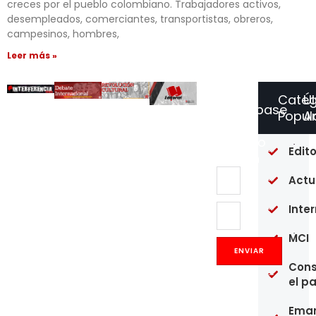
creces por el pueblo colombiano. Trabajadores activos,
desempleados, comerciantes, transportistas, obreros,
campesinos, hombres,
Leer más »
Categ
Ú
Suscríbase
Popul
Ar
a
Nuestro
Of
Edito
Boletín
re
en
Actu
un
pú
Inte
20
MCI
Op
Co
ENVIAR
y
Cons
pr
el p
de
mé
fa
Eman