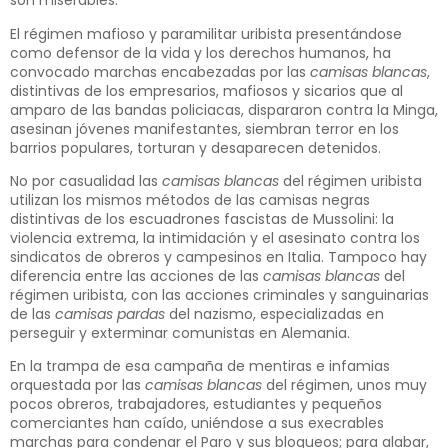
son miserables.
El régimen mafioso y paramilitar uribista presentándose
como defensor de la vida y los derechos humanos, ha
convocado marchas encabezadas por las
camisas blancas
,
distintivas de los empresarios, mafiosos y sicarios que al
amparo de las bandas policiacas, dispararon contra la Minga,
asesinan jóvenes manifestantes, siembran terror en los
barrios populares, torturan y desaparecen detenidos.
No por casualidad las
camisas blancas
del régimen uribista
utilizan los mismos métodos de las camisas negras
distintivas de los escuadrones fascistas de Mussolini: la
violencia extrema, la intimidación y el asesinato contra los
sindicatos de obreros y campesinos en Italia. Tampoco hay
diferencia entre las acciones de las
camisas blancas
del
régimen uribista, con las acciones criminales y sanguinarias
de las
camisas pardas
del nazismo, especializadas en
perseguir y exterminar comunistas en Alemania.
En la trampa de esa campaña de mentiras e infamias
orquestada por las
camisas blancas
del régimen, unos muy
pocos obreros, trabajadores, estudiantes y pequeños
comerciantes han caído, uniéndose a sus execrables
marchas para condenar el Paro y sus bloqueos; para alabar,