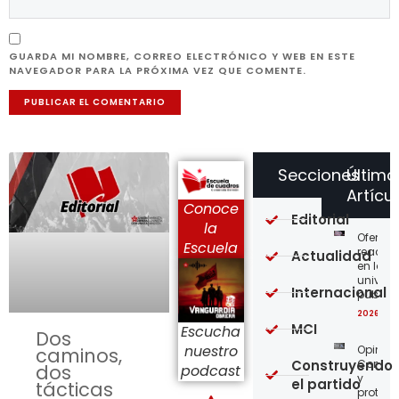
GUARDA MI NOMBRE, CORREO ELECTRÓNICO Y WEB EN ESTE
NAVEGADOR PARA LA PRÓXIMA VEZ QUE COMENTE.
Secciones
Último
Artícu
Conoce
Editorial
la
Ofensi
Escuela
reaccio
Actualidad
en las
univer
Internacional
públic
2026-08
MCI
Escucha
Dos
nuestro
Opinión
caminos,
Construyendo
Confro
dos
podcast
y
el partido
tácticas
protege