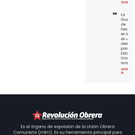
2026-07
La
Guerra
de
Desgas
en Irán
es una
derrota
para lo
Estado
Unidos 
Israel
2026-07
31
Es el órgano de expresión de la Unión Obrera
Comunista (mlm). Es su herramienta principal para