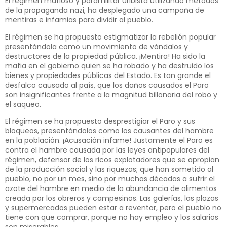
El régimen mafioso y paramilitar uribista utilizando métodos
de la propaganda nazi, ha desplegado una campaña de
mentiras e infamias para dividir al pueblo.
El régimen se ha propuesto estigmatizar la rebelión popular
presentándola como un movimiento de vándalos y
destructores de la propiedad pública. ¡Mentira! Ha sido la
mafia en el gobierno quien se ha robado y ha destruido los
bienes y propiedades públicas del Estado. Es tan grande el
desfalco causado al país, que los daños causados el Paro
son insignificantes frente a la magnitud billonaria del robo y
el saqueo.
El régimen se ha propuesto desprestigiar el Paro y sus
bloqueos, presentándolos como los causantes del hambre
en la población. ¡Acusación infame! Justamente el Paro es
contra el hambre causada por las leyes antipopulares del
régimen, defensor de los ricos explotadores que se apropian
de la producción social y las riquezas; que han sometido al
pueblo, no por un mes, sino por muchas décadas a sufrir el
azote del hambre en medio de la abundancia de alimentos
creada por los obreros y campesinos. Las galerías, las plazas
y supermercados pueden estar a reventar, pero el pueblo no
tiene con que comprar, porque no hay empleo y los salarios