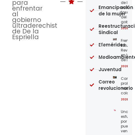
para
de los
enfrentar
Emancipación
métod
al
fascist
de la mujer
del nue
gobierno
gobier
ultraderechista
Reestructurac
2026-08
de De la
Sindical
Espriella
Frente
Efemérides
Estudian
Revoluc
en la 
Medioambient
de los 
2026-08
Juventud
Carta a
Correo
proleta
revolucionario
revoluc
colomb
2026-08
Unamo
esfuerz
por el
pueblo
venezo