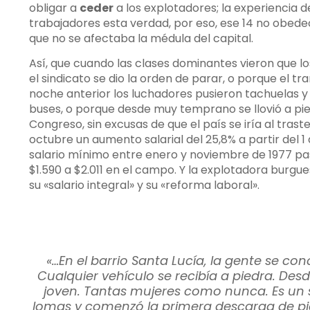
obligar a
ceder
a los explotadores; la experiencia d
trabajadores esta verdad, por eso, ese 14 no obedeci
que no se afectaba la médula del capital.
Así, que cuando las clases dominantes vieron que 
el sindicato se dio la orden de parar, o porque el t
noche anterior los luchadores pusieron tachuelas y 
buses, o porque desde muy temprano se llovió a pied
Congreso, sin excusas de que el país se iría al trast
octubre un aumento salarial del 25,8% a partir del 1 
salario mínimo entre enero y noviembre de 1977 paso
$1.590 a $2.011 en el campo. Y la explotadora burg
su «salario integral» y su «reforma laboral».
«…En el barrio Santa Lucía, la gente se c
Cualquier vehículo se recibía a piedra. Des
joven. Tantas mujeres como nunca. Es un se
lomas y comenzó la primera descarga de pie