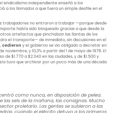
el sindicalismo independiente enseñó a los
ó a los llamados a que fuera un simple desfile en el
los trabajadores no entraron a trabajar —porque desde
ransporte había sido bloqueado gracias a que desde la
otros artefactos que pinchaban las llantas de los
ra el transporte— de inmediato, sin discusiones en el
e,
cedieron
y el gobierno se vio obligado a decretar en
de noviembre, y 10,3% a partir del 1 de mayo de 1978. El
 de $1.770 a $2.340 en las ciudades, y de $1.500 y
uesía tuvo que archivar por un poco más de una década
oncentró como nunca, en disposición de pelea.
de las seis de la mañana, las consignas. Mucho
ctor proletario. Las gentes se subieron a las
dras, cuando el ejército detuvo a los primeros