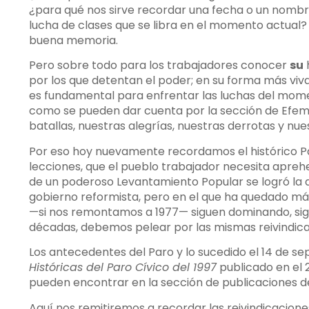
¿para qué nos sirve recordar una fecha o un nombre,
lucha de clases que se libra en el momento actual? 
buena memoria.
Pero sobre todo para los trabajadores conocer
su
h
por los que detentan el poder; en su forma más viva 
es fundamental para enfrentar las luchas del mome
como se pueden dar cuenta por la sección de Efem
batallas, nuestras alegrías, nuestras derrotas y nues
Por eso hoy nuevamente recordamos el histórico Pa
lecciones, que el pueblo trabajador necesita apre
de un poderoso Levantamiento Popular se logró la der
gobierno reformista, pero en el que ha quedado má
—si nos remontamos a 1977— siguen dominando, sig
décadas, debemos pelear por las mismas reivindica
Los antecedentes del Paro y lo sucedido el 14 de se
Históricas del Paro Cívico del 1997
publicado en el 
pueden encontrar en la sección de publicaciones d
Aquí nos remitiremos a recordar las reivindicacion