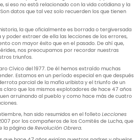
 si eso no está relacionado con la vida cotidiana y la
Son datos que tal vez solo recuerden los que tienen
istoria, la que oficialmente es borrada o tergiversada
y poder extraer de ella las lecciones de los errores,
nto con mayor éxito que en el pasado. De ahí que,
érides, nos preocupamos por recordar nuestras
tros triunfos.
ro Cívico del 1977. De él hemos extraído muchas
hender. Estamos en un período especial en que después
rota parcial de la mafia uribista y el triunfo de un
s claro que los mismos explotadores de hace 47 años
uen arruinando al pueblo y como hace más de cuatro
ciones.
ptiembre, han sido resumidos en el folleto
Lecciones
2007 por los compañeros de los Comités de Lucha, que
e la página de
Revolución Obrera.
es que hace 47 años exigían nuestros padres y abuelos