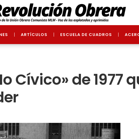
NES
ARTÍCULOS
ESCUELA DE CUADROS
ACER
No Cívico» de 1977 q
der