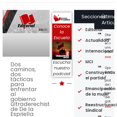
Secciones
Último
Artícu
Conoce
Editorial
la
Ofensi
Escuela
reaccio
Actualidad
en las
univer
Internacional
públic
2026-08
MCI
Escucha
Dos
nuestro
Opinión
caminos,
Construyendo
Confro
dos
podcast
y
el partido
tácticas
protege
para
de los
enfrentar
Emancipación
métod
al
fascist
de la mujer
del nue
gobierno
gobier
ultraderechista
Reestructurac
2026-08
de De la
Sindical
Espriella