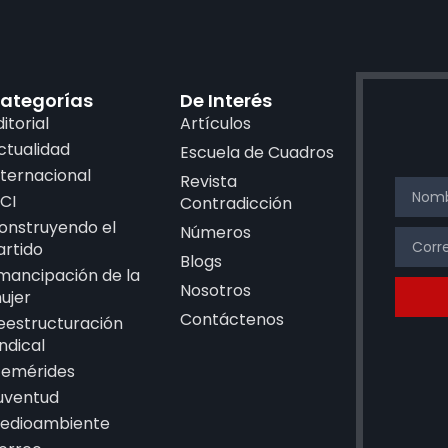
ategorías
De Interés
ditorial
Artículos
ctualidad
Escuela de Cuadros
nternacional
Revista
CI
Contradicción
onstruyendo el
Números
artido
Blogs
mancipación de la
Nosotros
ujer
Contáctenos
eestructuración
indical
femérides
uventud
edioambiente