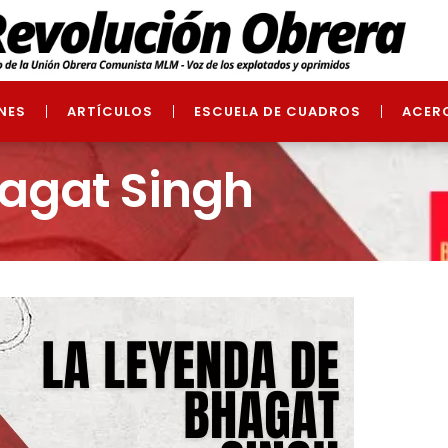
NES
ARTÍCULOS
ESCUELA DE CUADROS
ACER
agat Singh