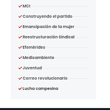
MCI
Construyendo el partido
Emancipación de la mujer
Reestructuración Sindical
Efemérides
Medioambiente
Juventud
Correo revolucionario
Lucha campesina