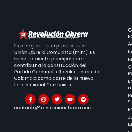
C
E
A
Es el órgano de expresión de la
I
Unión Obrera Comunista (mlm). Es
su herramienta principal para
M
contribuir a la construcción del
C
Partido Comunista Revolucionario de
P
Colombia como parte de la nueva
E
Internacional Comunista.
m
R
S
contacto@revolucionobrera.com
E
J
M