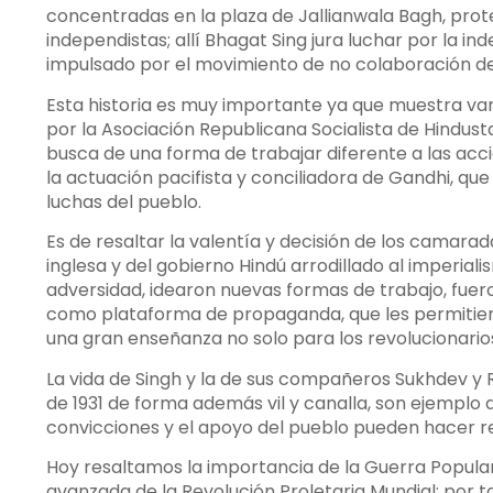
concentradas en la plaza de Jallianwala Bagh, prote
independistas; allí Bhagat Sing jura luchar por la in
impulsado por el movimiento de no colaboración d
Esta historia es muy importante ya que muestra var
por la Asociación Republicana Socialista de Hindust
busca de una forma de trabajar diferente a las acc
la actuación pacifista y conciliadora de Gandhi, qu
luchas del pueblo.
Es de resaltar la valentía y decisión de los camara
inglesa y del gobierno Hindú arrodillado al imperial
adversidad, idearon nuevas formas de trabajo, fuero
como plataforma de propaganda, que les permitiero
una gran enseñanza no solo para los revolucionarios 
La vida de Singh y la de sus compañeros Sukhdev y 
de 1931 de forma además vil y canalla, son ejemplo
convicciones y el apoyo del pueblo pueden hacer r
Hoy resaltamos la importancia de la Guerra Popular 
avanzada de la Revolución Proletaria Mundial; por ta