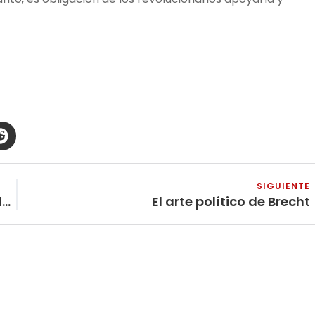
.
SIGUIENTE
Países Imperialistas y Países Oprimidos o la Teoría de los Tres Mundos
El arte político de Brecht