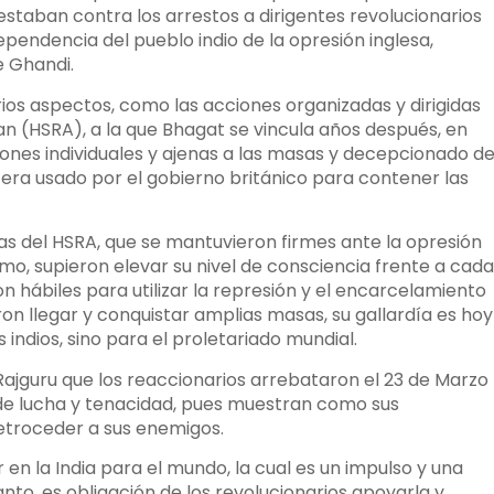
staban contra los arrestos a dirigentes revolucionarios
dependencia del pueblo indio de la opresión inglesa,
e Ghandi.
ios aspectos, como las acciones organizadas y dirigidas
an (HSRA), a la que Bhagat se vincula años después, en
iones individuales y ajenas a las masas y decepcionado d
e era usado por el gobierno británico para contener las
das del HSRA, que se mantuvieron firmes ante la opresión
ismo, supieron elevar su nivel de consciencia frente a cada
n hábiles para utilizar la represión y el encarcelamiento
n llegar y conquistar amplias masas, su gallardía es hoy
indios, sino para el proletariado mundial.
Rajguru que los reaccionarios arrebataron el 23 de Marzo
 de lucha y tenacidad, pues muestran como sus
etroceder a sus enemigos.
en la India para el mundo, la cual es un impulso y una
nto, es obligación de los revolucionarios apoyarla y