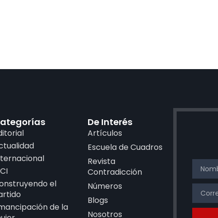
ategorías
De Interés
ditorial
Artículos
ctualidad
Escuela de Cuadros
nternacional
Revista
CI
Contradicción
onstruyendo el
Números
artido
Blogs
mancipación de la
Nosotros
ujer