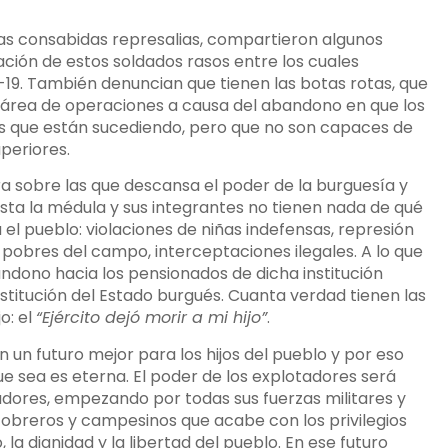
las consabidas represalias, compartieron algunos
ación de estos soldados rasos entre los cuales
19. También denuncian que tienen las botas rotas, que
l área de operaciones a causa del abandono en que los
s que están sucediendo, pero que no son capaces de
periores.
rra sobre las que descansa el poder de la burguesía y
hasta la médula y sus integrantes no tienen nada de qué
el pueblo: violaciones de niñas indefensas, represión
 pobres del campo, interceptaciones ilegales. A lo que
bandono hacia los pensionados de dicha institución
nstitución del Estado burgués. Cuanta verdad tienen las
o: el
“Ejército dejó morir a mi hijo”
.
un futuro mejor para los hijos del pueblo y por eso
 sea es eterna. El poder de los explotadores será
jadores, empezando por todas sus fuerzas militares y
e obreros y campesinos que acabe con los privilegios
, la dignidad y la libertad del pueblo. En ese futuro