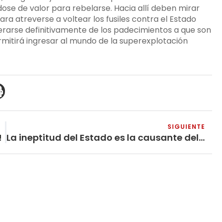
dose de valor para rebelarse. Hacia allí deben mirar
ara atreverse a voltear los fusiles contra el Estado
erarse definitivamente de los padecimientos a que son
rmitirá ingresar al mundo de la superexplotación
SIGUIENTE
!
La ineptitud del Estado es la causante del colapso de las UCI y de un nuevo confinamiento