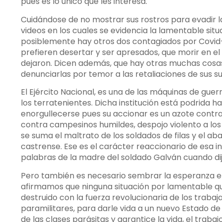
pues es lo único que les interesa.
Cuidándose de no mostrar sus rostros para evadir 
videos en los cuales se evidencia la lamentable situ
posiblemente hay otros dos contagiados por Covid-
prefieren desertar y ser apresados, que morir en e
dejaron. Dicen además, que hay otras muchas cosa
denunciarlas por temor a las retaliaciones de sus su
El Ejército Nacional, es una de las máquinas de gue
los terratenientes. Dicha institución está podrida 
enorgullecerse pues su accionar es un azote contra 
contra campesinos humildes, despojo violento a los
se suma el maltrato de los soldados de filas y el a
castrense. Ese es el carácter reaccionario de esa i
palabras de la madre del soldado Galván cuando dij
Pero también es necesario sembrar la esperanza en 
afirmamos que ninguna situación por lamentable que
destruido con la fuerza revolucionaria de los traba
paramilitares, para darle vida a un nuevo Estado d
de las clases parásitas y garantice la vida, el trabajo