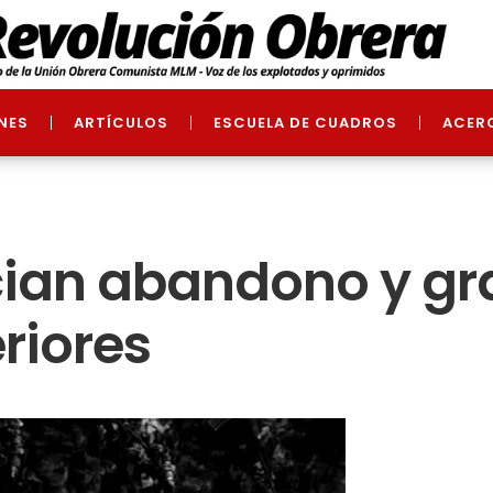
NES
ARTÍCULOS
ESCUELA DE CUADROS
ACER
ian abandono y gr
riores