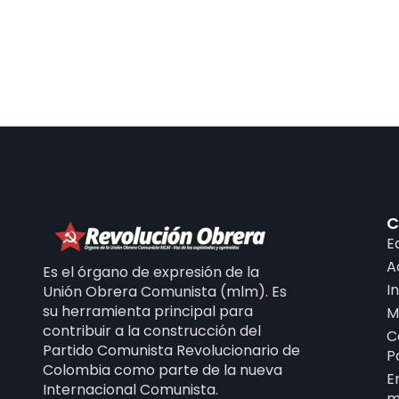
C
E
A
Es el órgano de expresión de la
I
Unión Obrera Comunista (mlm). Es
su herramienta principal para
M
contribuir a la construcción del
C
Partido Comunista Revolucionario de
P
Colombia como parte de la nueva
E
Internacional Comunista.
m