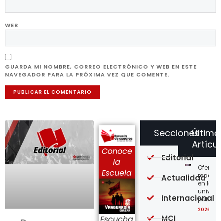
WEB
GUARDA MI NOMBRE, CORREO ELECTRÓNICO Y WEB EN ESTE
NAVEGADOR PARA LA PRÓXIMA VEZ QUE COMENTE.
Secciones
Último
Artícu
Conoce
Editorial
la
Ofensi
Escuela
reaccio
Actualidad
en las
univer
Internacional
públic
2026-08
MCI
Escucha