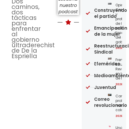
Dos
nuestro
Opinión
caminos,
Construyendo
Confro
dos
podcast
y
el partido
tácticas
protege
para
de los
enfrentar
Emancipación
métod
al
fascist
de la mujer
del nue
gobierno
gobier
ultraderechista
Reestructurac
2026-08
de De la
Sindical
Espriella
Frente
Efemérides
Estudian
Revoluc
en la 
Medioambient
de los 
2026-08
Juventud
Carta a
Correo
proleta
revolucionario
revoluc
colomb
2026-08
Unamo