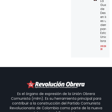
La
Guerra
de
Desgas
en Irán
es una
derrota
para lo
Estado
Unidos 
Israel
2026-07
31
Es el órgano de expresión de la Unión Obrera
Comunista (mlm). Es su herramienta principal para
contribuir a la construcción del Partido Comunista
Revolucionario de Colombia como parte de la nueva