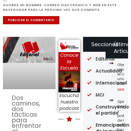
GUARDA MI NOMBRE, CORREO ELECTRÓNICO Y WEB EN ESTE
NAVEGADOR PARA LA PRÓXIMA VEZ QUE COMENTE.
Secciones
Último
Artícu
Conoce
Editorial
la
Ofensi
Escuela
reaccio
Actualidad
en las
univer
Internacional
públic
2026-08
MCI
Escucha
Dos
nuestro
Opinión
caminos,
Construyendo
Confro
dos
podcast
y
el partido
tácticas
protege
para
de los
enfrentar
Emancipación
métod
fascist