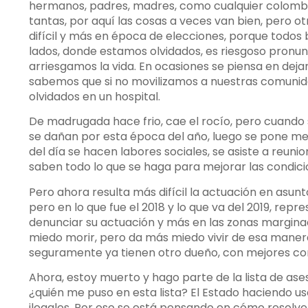
hermanos, padres, madres, como cualquier colombian
tantas, por aquí las cosas a veces van bien, pero ot
difícil y más en época de elecciones, porque todos 
lados, donde estamos olvidados, es riesgoso pronunci
arriesgamos la vida. En ocasiones se piensa en deja
sabemos que si no movilizamos a nuestras comunid
olvidados en un hospital.
De madrugada hace frio, cae el rocío, pero cuando se
se dañan por esta época del año, luego se pone mejo
del día se hacen labores sociales, se asiste a reuni
saben todo lo que se haga para mejorar las condici
Pero ahora resulta más difícil la actuación en asunt
pero en lo que fue el 2018 y lo que va del 2019, rep
denunciar su actuación y más en las zonas marginada
miedo morir, pero da más miedo vivir de esa manera
seguramente ya tienen otro dueño, con mejores co
Ahora, estoy muerto y hago parte de la lista de ase
¿quién me puso en esta lista? El Estado haciendo uso
ilegales. Por eso se está pensando en cómo resolver