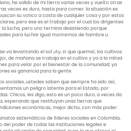
o, he salido de mi tierra varias veces y vuelto otras
ras veces es duro, hasta para comer; la situación es
buscan su votico a costa de cualquier cosa y por estos
arse, pero ese es el trabajo por el cual los dirigentes
r la lucha, pero uno termina desistiendo porque
ades para luchar igual moriremos de hambre u
 va levantando el sol ¡Ay, sí que quema!, los cultivos
r, de mañana se trabaja en el cultivo y ya a la mitad
ones para velar por el bienestar de la comunidad; ya
ones es ganancia para la gente.
os sociales, ustedes saben que siempre ha sido así,
resentamos un peligro latente para el Estado, por
s. Chicos, les digo, esto es un poco duro, a veces da
, esperando que restituyan unas tierras que
ndiciones económicas, mejor dicho, con más poder.
sinatos sistemáticos de líderes sociales en Colombia,
 del poder de todas las instituciones legales e
 esta situación de seguridad, pues lo que ofrece el