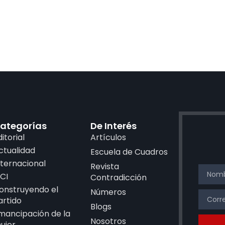
ategorías
De Interés
ditorial
Artículos
ctualidad
Escuela de Cuadros
nternacional
Revista
CI
Contradicción
onstruyendo el
Números
artido
Blogs
mancipación de la
Nosotros
ujer