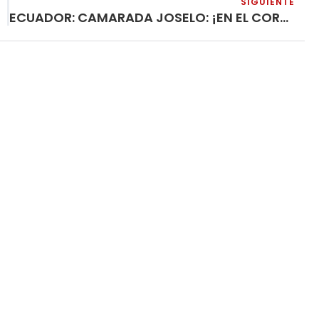
SIGUIENTE
ECUADOR: CAMARADA JOSELO: ¡EN EL CORAZÓN Y LUCHAS DE LA CLASE Y DE LOS PUEBLOS OPRIMIDOS DEL MUNDO!