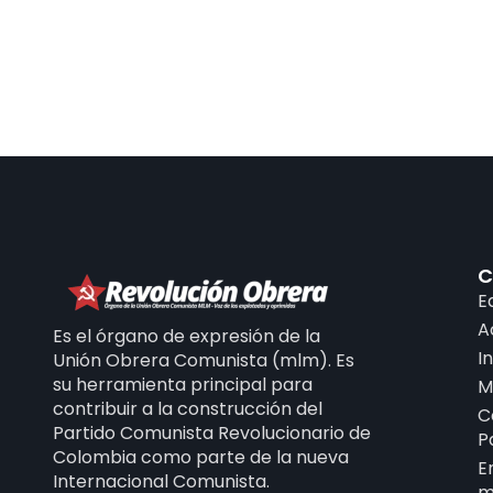
C
E
A
Es el órgano de expresión de la
I
Unión Obrera Comunista (mlm). Es
su herramienta principal para
M
contribuir a la construcción del
C
Partido Comunista Revolucionario de
P
Colombia como parte de la nueva
E
Internacional Comunista.
m