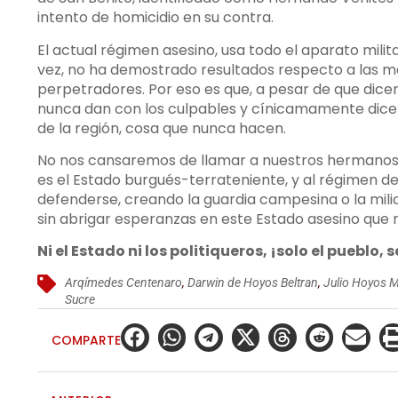
intento de homicidio en su contra.
El actual régimen asesino, usa todo el aparato milit
vez, no ha demostrado resultados respecto a las m
perpetradores. Por eso es que, a pesar de que dicen
nunca dan con los culpables y cínicamamente dice
de la región, cosa que nunca hacen.
No nos cansaremos de llamar a nuestros hermanos 
es el Estado burgués-terrateniente, y al régimen d
defenderse, creando la guardia campesina o la milic
sin abrigar esperanzas en este Estado asesino que n
Ni el Estado ni los politiqueros, ¡solo el pueblo, 
Arqímedes Centenaro
,
Darwin de Hoyos Beltran
,
Julio Hoyos 
Sucre
COMPARTE