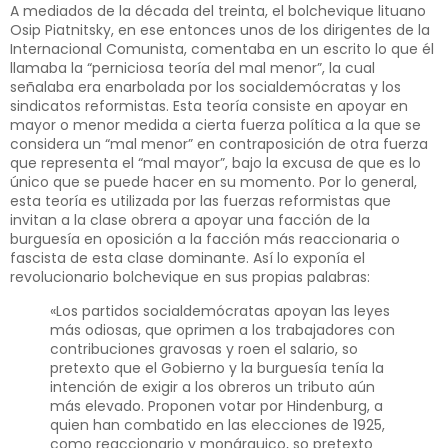
A mediados de la década del treinta, el bolchevique lituano
Osip Piatnitsky, en ese entonces unos de los dirigentes de la
Internacional Comunista, comentaba en un escrito lo que él
llamaba la “perniciosa teoría del mal menor”, la cual
señalaba era enarbolada por los socialdemócratas y los
sindicatos reformistas. Esta teoría consiste en apoyar en
mayor o menor medida a cierta fuerza política a la que se
considera un “mal menor” en contraposición de otra fuerza
que representa el “mal mayor”, bajo la excusa de que es lo
único que se puede hacer en su momento. Por lo general,
esta teoría es utilizada por las fuerzas reformistas que
invitan a la clase obrera a apoyar una facción de la
burguesía en oposición a la facción más reaccionaria o
fascista de esta clase dominante. Así lo exponía el
revolucionario bolchevique en sus propias palabras:
«Los partidos socialdemócratas apoyan las leyes
más odiosas, que oprimen a los trabajadores con
contribuciones gravosas y roen el salario, so
pretexto que el Gobierno y la burguesía tenía la
intención de exigir a los obreros un tributo aún
más elevado. Proponen votar por Hindenburg, a
quien han combatido en las elecciones de 1925,
como reaccionario y monárquico, so pretexto