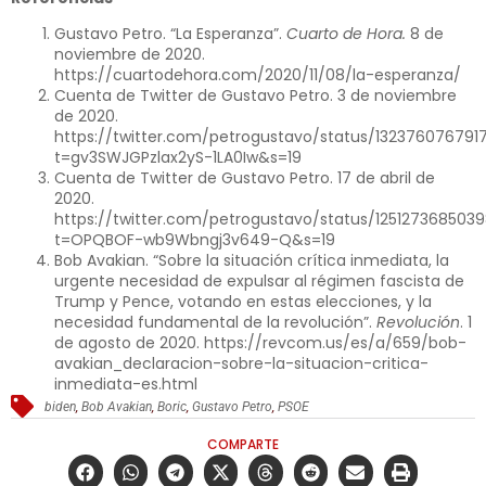
Gustavo Petro. “La Esperanza”.
Cuarto de Hora.
8 de
noviembre de 2020.
https://cuartodehora.com/2020/11/08/la-esperanza/
Cuenta de Twitter de Gustavo Petro. 3 de noviembre
de 2020.
https://twitter.com/petrogustavo/status/13237607679
t=gv3SWJGPzlax2yS-1LA0Iw&s=19
Cuenta de Twitter de Gustavo Petro. 17 de abril de
2020.
https://twitter.com/petrogustavo/status/125127368503
t=OPQBOF-wb9Wbngj3v649-Q&s=19
Bob Avakian. “Sobre la situación crítica inmediata, la
urgente necesidad de expulsar al régimen fascista de
Trump y Pence, votando en estas elecciones, y la
necesidad fundamental de la revolución”.
Revolución
. 1
de agosto de 2020.
https://revcom.us/es/a/659/bob-
avakian_declaracion-sobre-la-situacion-critica-
inmediata-es.html
biden
,
Bob Avakian
,
Boric
,
Gustavo Petro
,
PSOE
COMPARTE