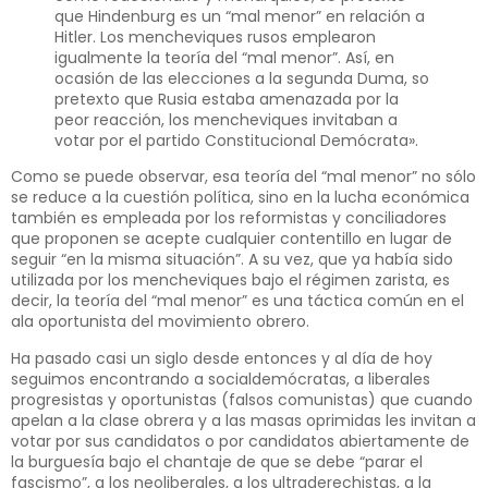
que Hindenburg es un “mal menor” en relación a
Hitler. Los mencheviques rusos emplearon
igualmente la teoría del “mal menor”. Así, en
ocasión de las elecciones a la segunda Duma, so
pretexto que Rusia estaba amenazada por la
peor reacción, los mencheviques invitaban a
votar por el partido Constitucional Demócrata».
Como se puede observar, esa teoría del “mal menor” no sólo
se reduce a la cuestión política, sino en la lucha económica
también es empleada por los reformistas y conciliadores
que proponen se acepte cualquier contentillo en lugar de
seguir “en la misma situación”. A su vez, que ya había sido
utilizada por los mencheviques bajo el régimen zarista, es
decir, la teoría del “mal menor” es una táctica común en el
ala oportunista del movimiento obrero.
Ha pasado casi un siglo desde entonces y al día de hoy
seguimos encontrando a socialdemócratas, a liberales
progresistas y oportunistas (falsos comunistas) que cuando
apelan a la clase obrera y a las masas oprimidas les invitan a
votar por sus candidatos o por candidatos abiertamente de
la burguesía bajo el chantaje de que se debe “parar el
fascismo”, a los neoliberales, a los ultraderechistas, a la