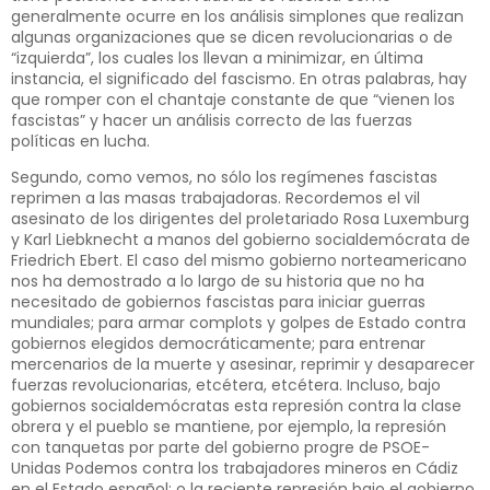
generalmente ocurre en los análisis simplones que realizan
algunas organizaciones que se dicen revolucionarias o de
“izquierda”, los cuales los llevan a minimizar, en última
instancia, el significado del fascismo. En otras palabras, hay
que romper con el chantaje constante de que “vienen los
fascistas” y hacer un análisis correcto de las fuerzas
políticas en lucha.
Segundo, como vemos, no sólo los regímenes fascistas
reprimen a las masas trabajadoras. Recordemos el vil
asesinato de los dirigentes del proletariado Rosa Luxemburg
y Karl Liebknecht a manos del gobierno socialdemócrata de
Friedrich Ebert. El caso del mismo gobierno norteamericano
nos ha demostrado a lo largo de su historia que no ha
necesitado de gobiernos fascistas para iniciar guerras
mundiales; para armar complots y golpes de Estado contra
gobiernos elegidos democráticamente; para entrenar
mercenarios de la muerte y asesinar, reprimir y desaparecer
fuerzas revolucionarias, etcétera, etcétera. Incluso, bajo
gobiernos socialdemócratas esta represión contra la clase
obrera y el pueblo se mantiene, por ejemplo, la represión
con tanquetas por parte del gobierno progre de PSOE-
Unidas Podemos contra los trabajadores mineros en Cádiz
en el Estado español; o la reciente represión bajo el gobierno