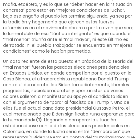
mafia, etcétera, y es lo que se “debe” hacer en la “situación
concreta” para estar en “mejores condiciones de lucha”.
bajo ese engaño el pueblo les termina siguiendo, ya sea por
la tradición y hegemonía que ejercen estas fuerzas
reformistas en el movimiento obrero o por la razón que sea;
lo lamentable de esa “táctica inteligente” es que cuando el
“mal menor” triunfa ante el “mal mayor”, ni este último es
derrotado, ni el pueblo trabajador se encuentra en “mejores
condiciones” como le habían prometido.
Un caso reciente de esta puesta en práctica de la teoría del
“mal menor” fueron las pasadas elecciones presidenciales
en Estados Unidos, en donde competían por el puesto en la
Casa Blanca, el ultraderechista republicano Donald Trump
contra el demócrata Joe Biden. Inmediatamente, liberales
progresistas, socialdemócratas y oportunistas de varios
colores salieron a manifestar su apoyo al candidato Biden
con el argumento de “parar al fascista de Trump´”. Uno de
ellos fue el actual candidato presidencial Gustavo Petro, el
cual mencionaba que Biden significaba «una esperanza para
la humanidad»
(1)
. Llegando a comparar la situación
estadounidense con la de las elecciones presidenciales en
Colombia, en donde la lucha sería entre “democracia” que
representaría Biden y Petro en contra del “autoritarismo” que