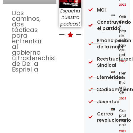
2026-08
MCI
Escucha
Dos
nuestro
Opinión
caminos,
Construyendo
Confro
dos
podcast
y
el partido
tácticas
protege
para
de los
enfrentar
Emancipación
métod
al
fascist
de la mujer
del nue
gobierno
gobier
ultraderechista
Reestructurac
2026-08
de De la
Sindical
Espriella
Frente
Efemérides
Estudian
Revoluc
en la 
Medioambient
de los 
2026-08
Juventud
Carta a
Correo
proleta
revolucionario
revoluc
colomb
2026-08