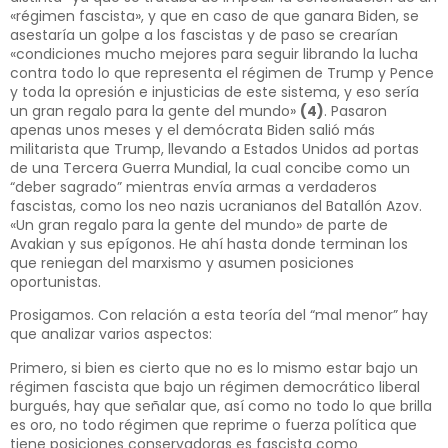
«régimen fascista», y que en caso de que ganara Biden, se
asestaría un golpe a los fascistas y de paso se crearían
«condiciones mucho mejores para seguir librando la lucha
contra todo lo que representa el régimen de Trump y Pence
y toda la opresión e injusticias de este sistema, y eso sería
un gran regalo para la gente del mundo»
(4)
. Pasaron
apenas unos meses y el demócrata Biden salió más
militarista que Trump, llevando a Estados Unidos ad portas
de una Tercera Guerra Mundial, la cual concibe como un
“deber sagrado” mientras envía armas a verdaderos
fascistas, como los neo nazis ucranianos del Batallón Azov.
«Un gran regalo para la gente del mundo» de parte de
Avakian y sus epígonos. He ahí hasta donde terminan los
que reniegan del marxismo y asumen posiciones
oportunistas.
Prosigamos. Con relación a esta teoría del “mal menor” hay
que analizar varios aspectos:
Primero, si bien es cierto que no es lo mismo estar bajo un
régimen fascista que bajo un régimen democrático liberal
burgués, hay que señalar que, así como no todo lo que brilla
es oro, no todo régimen que reprime o fuerza política que
tiene posiciones conservadoras es fascista como