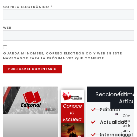
CORREO ELECTRÓNICO
*
WEB
GUARDA MI NOMBRE, CORREO ELECTRÓNICO Y WEB EN ESTE
NAVEGADOR PARA LA PRÓXIMA VEZ QUE COMENTE.
Secciones
Último
Artícu
Conoce
Editorial
la
Ofensi
Escuela
reaccio
Actualidad
en las
univer
Internacional
públic