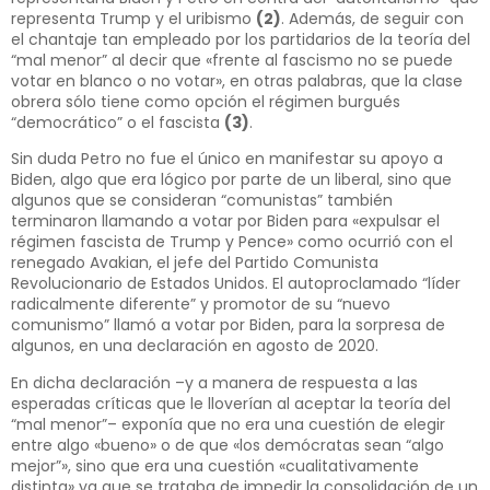
representa Trump y el uribismo
(2)
. Además, de seguir con
el chantaje tan empleado por los partidarios de la teoría del
“mal menor” al decir que «frente al fascismo no se puede
votar en blanco o no votar», en otras palabras, que la clase
obrera sólo tiene como opción el régimen burgués
“democrático” o el fascista
(3)
.
Sin duda Petro no fue el único en manifestar su apoyo a
Biden, algo que era lógico por parte de un liberal, sino que
algunos que se consideran “comunistas” también
terminaron llamando a votar por Biden para «expulsar el
régimen fascista de Trump y Pence» como ocurrió con el
renegado Avakian, el jefe del Partido Comunista
Revolucionario de Estados Unidos. El autoproclamado “líder
radicalmente diferente” y promotor de su “nuevo
comunismo” llamó a votar por Biden, para la sorpresa de
algunos, en una declaración en agosto de 2020.
En dicha declaración –y a manera de respuesta a las
esperadas críticas que le lloverían al aceptar la teoría del
“mal menor”– exponía que no era una cuestión de elegir
entre algo «bueno» o de que «los demócratas sean “algo
mejor”», sino que era una cuestión «cualitativamente
distinta» ya que se trataba de impedir la consolidación de un