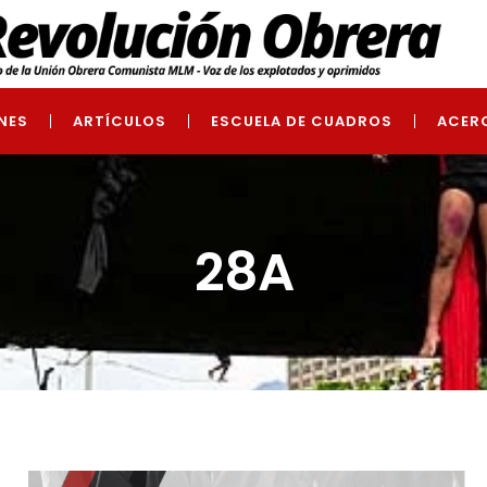
NES
ARTÍCULOS
ESCUELA DE CUADROS
ACER
28A