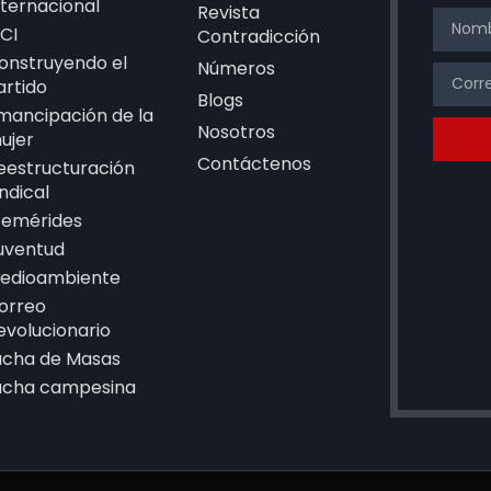
nternacional
Revista
CI
Contradicción
onstruyendo el
Números
artido
Blogs
mancipación de la
Nosotros
ujer
Contáctenos
eestructuración
indical
femérides
uventud
edioambiente
orreo
evolucionario
ucha de Masas
ucha campesina