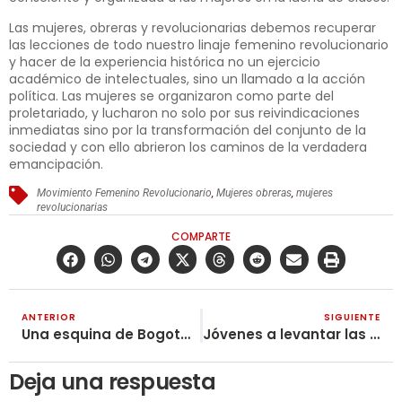
Las mujeres, obreras y revolucio­narias debemos recuperar
las lec­ciones de todo nuestro linaje feme­nino revolucionario
y hacer de la experiencia histórica no un ejerci­cio
académico de intelectuales, sino un llamado a la acción
política. Las mujeres se organizaron como parte del
proletariado, y lucharon no solo por sus reivindicaciones
inmedia­tas sino por la transformación del conjunto de la
sociedad y con ello abrieron los caminos de la verdadera
emancipación.
Movimiento Femenino Revolucionario
,
Mujeres obreras
,
mujeres
revolucionarias
COMPARTE
ANTERIOR
SIGUIENTE
Una esquina de Bogotá cuenta la historia de una mujer voceadora de prensa
Jóvenes a levantar las banderas del internacionalismo proletario
Deja una respuesta