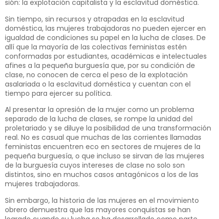
sión: la explotación capitalista y la esclavitud doméstica.
Sin tiempo, sin recursos y atra­padas en la esclavitud
doméstica, las mujeres trabajadoras no pueden ejercer en
igualdad de condiciones su papel en la lucha de clases. De
allí que la mayoría de las colectivas feministas estén
conformadas por estudiantes, académicas e intelectuales
afines a la pequeña burguesía que, por su con­dición de
clase, no conocen de cerca el peso de la explotación
asalariada o la esclavitud doméstica y cuentan con el
tiempo para ejercer su política.
Al presentar la opresión de la mujer como un problema
separa­do de la lucha de clases, se rompe la unidad del
proletariado y se dilu­ye la posibilidad de una transforma­ción
real. No es casual que muchas de las corrientes llamadas
feministas encuentren eco en sectores de muje­res de la
pequeña burguesía, o que incluso se sirvan de las mujeres
de la burguesía cuyos intereses de clase no solo son
distintos, sino en muchos casos antagónicos a los de las
muje­res trabajadoras.
Sin embargo, la historia de las mujeres en el movimiento
obrero demuestra que las mayores conquis­tas se han
logrado cuando su lucha se ha desarrollado como parte