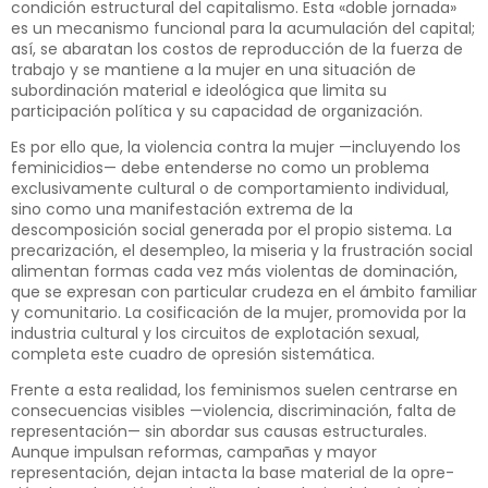
condición estructural del capi­talismo. Esta «doble jornada»
es un mecanismo funcional para la acumu­lación del capital;
así, se abaratan los costos de reproducción de la fuerza de
trabajo y se mantiene a la mujer en una situación de
subordinación material e ideológica que limita su
participación política y su capacidad de organización.
Es por ello que, la violencia contra la mujer —incluyendo los
feminici­dios— debe entenderse no como un problema
exclusivamente cultural o de comportamiento individual,
sino como una manifestación extrema de la
descomposición social generada por el propio sistema. La
precari­zación, el desempleo, la miseria y la frustración social
alimentan formas cada vez más violentas de domina­ción,
que se expresan con particular crudeza en el ámbito familiar
y comu­nitario. La cosificación de la mujer, promovida por la
industria cultural y los circuitos de explotación sexual,
completa este cuadro de opresión sistemática.
Frente a esta realidad, los feminis­mos suelen centrarse en
consecuen­cias visibles —violencia, discrimina­ción, falta de
representación— sin abordar sus causas estructurales.
Aunque impulsan reformas, campa­ñas y mayor
representación, dejan intacta la base material de la opre­