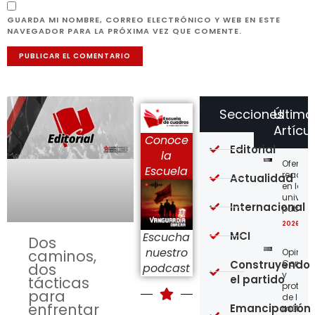
GUARDA MI NOMBRE, CORREO ELECTRÓNICO Y WEB EN ESTE
NAVEGADOR PARA LA PRÓXIMA VEZ QUE COMENTE.
Secciones
Último
Artícu
Conoce
Editorial
la
Ofensi
Escuela
reaccio
Actualidad
en las
univer
Internacional
públic
2026-08
MCI
Escucha
Dos
nuestro
Opinión
caminos,
Construyendo
Confro
dos
podcast
y
el partido
tácticas
protege
para
de los
enfrentar
Emancipación
métod