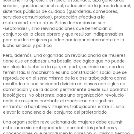
salarios, igualdad salarial real, reducción de la jornada laboral,
sistemas públicos de cuidado (guarderías, comedores,
servicios comunitarios), protección efectiva a la
maternidad, entre otros. Estas demandas no son
«sectoriales», sino reivindicaciones que benefician al
conjunto de la clase obrera y que resultan indispensables
para que las mujeres puedan participar plena­mente en la
lucha sindical y política.
Pero, además, una organización revolucionaria de mujeres,
tiene que encabezar una batalla ideológica que no puede
ser eludida, lucha en la que, en parte, coincidimos con las
femi­nistas. El machismo es una construc­ción social que se
reproduce en el seno mismo de la clase trabajadora como
resultado de una sociedad divi­dida en clases con siglos de
domina­ción y de la acción permanente desde sus aparatos
ideológicos. No obstan­te, para una organización revolucio­
naria de mujeres combatir el machis­mo no significa
enfrentar a hombres y mujeres trabajadores entre sí, sino
elevar la conciencia del conjunto del proletariado.
Una organización revolucionaria de mujeres debe asumir
esta tarea sin ambigüedades, combatir las prácticas y
concepciones que reproducen la opresión, al mismo tiempo