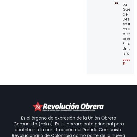
La
Guerra
de
Desgas
en Irán
es una
derrota
para lo
Estado
Unidos 
Israel
2026-07
31
Es el órgano de expresión de la Unión Obrera
Comunista (mlm). Es su herramienta principal para
contribuir a la construcción del Partido Comunista
Revolucionario de Colombia como parte de la nueva