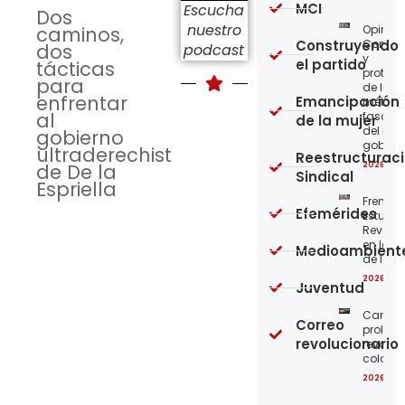
MCI
Escucha
Dos
nuestro
Opinión
caminos,
Construyendo
Confro
dos
podcast
y
el partido
tácticas
protege
para
de los
enfrentar
Emancipación
métod
al
fascist
de la mujer
del nue
gobierno
gobier
ultraderechista
Reestructurac
2026-08
de De la
Sindical
Espriella
Frente
Efemérides
Estudian
Revoluc
en la 
Medioambient
de los 
2026-08
Juventud
Carta a
Correo
proleta
revolucionario
revoluc
colomb
2026-08