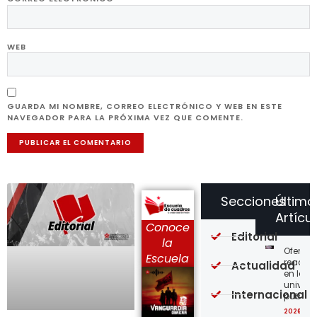
WEB
GUARDA MI NOMBRE, CORREO ELECTRÓNICO Y WEB EN ESTE
NAVEGADOR PARA LA PRÓXIMA VEZ QUE COMENTE.
Secciones
Último
Artícu
Conoce
Editorial
la
Ofensi
Escuela
reaccio
Actualidad
en las
univer
Internacional
públic
2026-08