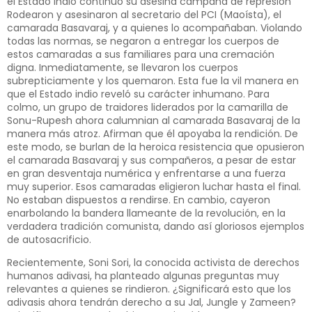
el Estado indio continuó su asesina campaña de represión
Rodearon y asesinaron al secretario del PCI (Maoísta), el
camarada Basavaraj, y a quienes lo acompañaban. Violando
todas las normas, se negaron a entregar los cuerpos de
estos camaradas a sus familiares para una cremación
digna. Inmediatamente, se llevaron los cuerpos
subrepticiamente y los quemaron. Esta fue la vil manera en
que el Estado indio reveló su carácter inhumano. Para
colmo, un grupo de traidores liderados por la camarilla de
Sonu-Rupesh ahora calumnian al camarada Basavaraj de la
manera más atroz. Afirman que él apoyaba la rendición. De
este modo, se burlan de la heroica resistencia que opusieron
el camarada Basavaraj y sus compañeros, a pesar de estar
en gran desventaja numérica y enfrentarse a una fuerza
muy superior. Esos camaradas eligieron luchar hasta el final.
No estaban dispuestos a rendirse. En cambio, cayeron
enarbolando la bandera llameante de la revolución, en la
verdadera tradición comunista, dando así gloriosos ejemplos
de autosacrificio.
Recientemente, Soni Sori, la conocida activista de derechos
humanos adivasi, ha planteado algunas preguntas muy
relevantes a quienes se rindieron. ¿Significará esto que los
adivasis ahora tendrán derecho a su Jal, Jungle y Zameen?