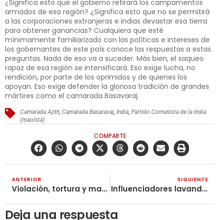
¿Significa esto que el gobierno retirará los campamentos
armados de esa región? ¿Significa esto que no se permitirá
a las corporaciones extranjeras e indias devastar esa tierra
para obtener ganancias? Cualquiera que esté
mínimamente familiarizado con las políticas e intereses de
los gobernantes de este país conoce las respuestas a estas
preguntas. Nada de eso va a suceder. Más bien, el saqueo
rapaz de esa región se intensificará. Eso exige lucha, no
rendición, por parte de los oprimidos y de quienes los
apoyan. Eso exige defender la gloriosa tradición de grandes
mártires como el camarada Basavaraj.
Camarada Ajith
,
Camarada Basaravaj
,
India
,
Partido Comunista de la India
(maoísta)
COMPARTE
ANTERIOR
SIGUIENTE
Violación, tortura y manipulación: el método de las Fuerzas de Defensa de Israel
Influenciadores lavando el genocidio que comete el Estado sionista de Israel
Deja una respuesta