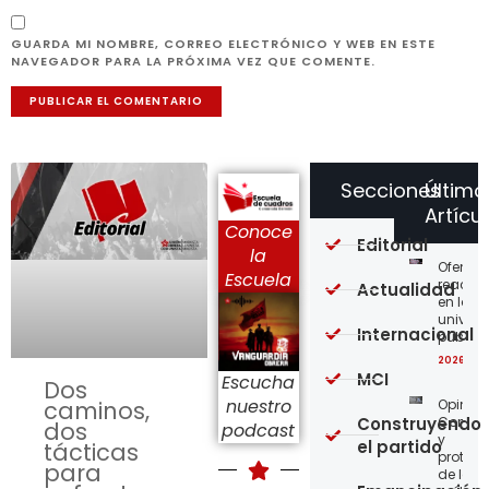
GUARDA MI NOMBRE, CORREO ELECTRÓNICO Y WEB EN ESTE
NAVEGADOR PARA LA PRÓXIMA VEZ QUE COMENTE.
Secciones
Último
Artícu
Conoce
Editorial
la
Ofensi
Escuela
reaccio
Actualidad
en las
univer
Internacional
públic
2026-08
MCI
Escucha
Dos
nuestro
Opinión
caminos,
Construyendo
Confro
dos
podcast
y
el partido
tácticas
protege
para
de los