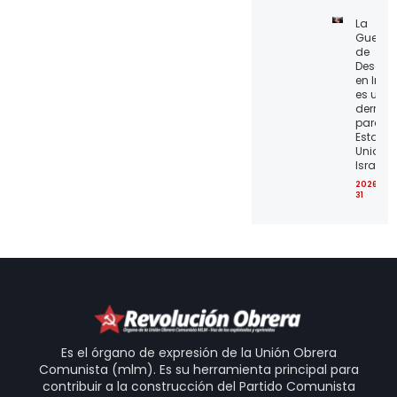
La
Guerra
de
Desgas
en Irán
es una
derrota
para lo
Estado
Unidos 
Israel
2026-07
31
Es el órgano de expresión de la Unión Obrera
Comunista (mlm). Es su herramienta principal para
contribuir a la construcción del Partido Comunista