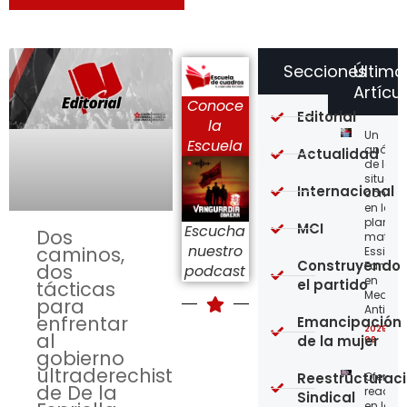
Secciones
Último
Artícu
Conoce
Editorial
la
Un
Escuela
análisi
Actualidad
de la
situaci
Internacional
concre
en la
planta
MCI
Escucha
Dos
matriz 
nuestro
caminos,
Essity-
Construyendo
Familia
dos
podcast
en
el partido
tácticas
Medellí
para
Antioqu
enfrentar
Emancipación
2026-08
al
de la mujer
08
gobierno
ultraderechista
Reestructurac
Ofensi
de De la
reaccio
Sindical
en las