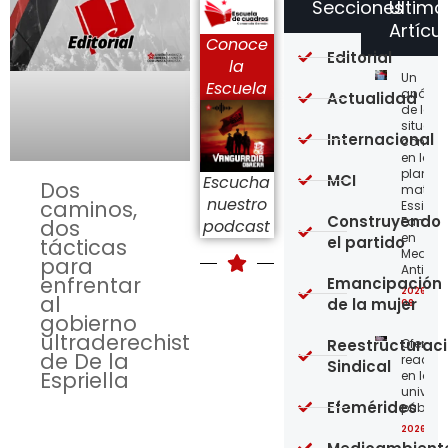
Secciones
Último
Artícu
Conoce
Editorial
la
Un
Escuela
análisi
Actualidad
de la
situaci
Internacional
concre
en la
planta
MCI
Escucha
Dos
matriz 
nuestro
caminos,
Essity-
Construyendo
Familia
dos
podcast
en
el partido
tácticas
Medellí
para
Antioqu
enfrentar
Emancipación
2026-08
al
de la mujer
08
gobierno
ultraderechista
Reestructurac
Ofensi
de De la
reaccio
Sindical
Espriella
en las
univer
Efemérides
públic
2026-08