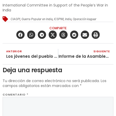
International Committee in Support of the People’s War in
India
CIAGPI
,
Guerra Popular en India
,
ICSPWI
,
India
,
Operación kagaar
COMPARTE
ANTERIOR
SIGUIENTE
Los jóvenes del pueblo no cayeron en la trampa electoral de los Concejos de Juventud
Informe de la Asamblea Nacional Popular Independiente por Palestina
Deja una respuesta
Tu dirección de correo electrónico no será publicada.
Los
campos obligatorios están marcados con
*
COMENTARIO
*