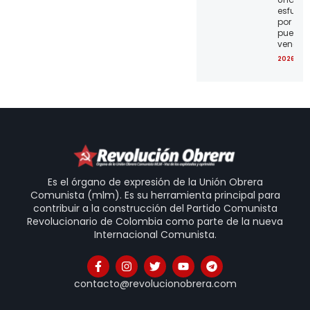
esfuerz
por el
pueblo
venezo
2026-07
Es el órgano de expresión de la Unión Obrera
Comunista (mlm). Es su herramienta principal para
contribuir a la construcción del Partido Comunista
Revolucionario de Colombia como parte de la nueva
Internacional Comunista.
contacto@revolucionobrera.com