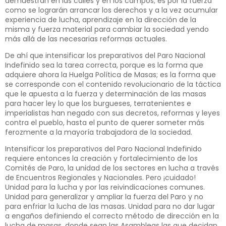
demuestran en las calles y en los campos; es por la fuerza
como se lograrán arrancar los derechos y a la vez acumular
experiencia de lucha, aprendizaje en la dirección de la
misma y fuerza material para cambiar la sociedad yendo
más allá de las necesarias reformas actuales.
De ahí que intensificar los preparativos del Paro Nacional
Indefinido sea la tarea correcta, porque es la forma que
adquiere ahora la Huelga Política de Masas; es la forma que
se corresponde con el contenido revolucionario de la táctica
que le apuesta a la fuerza y determinación de las masas
para hacer ley lo que los burgueses, terratenientes e
imperialistas han negado con sus decretos, reformas y leyes
contra el pueblo, hasta el punto de querer someter más
ferozmente a la mayoría trabajadora de la sociedad.
Intensificar los preparativos del Paro Nacional Indefinido
requiere entonces la creación y fortalecimiento de los
Comités de Paro, la unidad de los sectores en lucha a través
de Encuentros Regionales y Nacionales. Pero ¡cuidado!
Unidad para la lucha y por las reivindicaciones comunes.
Unidad para generalizar y ampliar la fuerza del Paro y no
para enfriar la lucha de las masas. Unidad para no dar lugar
a engaños definiendo el correcto método de dirección en la
lucha de masas, donde sean las Asambleas las que decidan