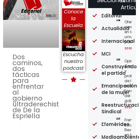
Secciones
Último
Artícu
Conoce
Editorial
la
Ofensi
Escuela
reaccio
Actualidad
en las
univer
Internacional
públic
2026-08
MCI
Escucha
Dos
nuestro
Opinión
caminos,
Construyendo
Confro
dos
podcast
y
el partido
tácticas
protege
para
de los
enfrentar
Emancipación
métod
al
fascist
de la mujer
del nue
gobierno
gobier
ultraderechista
Reestructurac
2026-08
de De la
Sindical
Espriella
Frente
Efemérides
Estudian
Revoluc
en la 
Medioambient