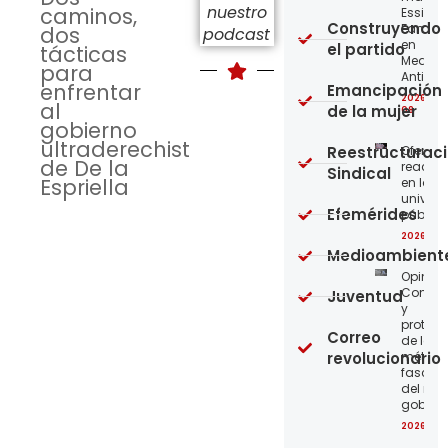
nuestro
caminos,
Essity-
Construyendo
Familia
dos
podcast
en
el partido
tácticas
Medellí
para
Antioqu
enfrentar
Emancipación
2026-08
al
de la mujer
08
gobierno
ultraderechista
Reestructurac
Ofensi
de De la
reaccio
Sindical
Espriella
en las
univer
Efemérides
públic
2026-08
Medioambient
Opinión
Confro
Juventud
y
protege
Correo
de los
revolucionario
métod
fascist
del nue
gobier
2026-08