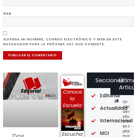
WEB
GUARDA MI NOMBRE, CORREO ELECTRÓNICO Y WEB EN ESTE
NAVEGADOR PARA LA PRÓXIMA VEZ QUE COMENTE.
Secciones
Último
Artícu
Conoce
Editorial
la
Un
Escuela
análisi
Actualidad
de la
situaci
Internacional
concre
en la
planta
MCI
Escucha
Dos
matriz 