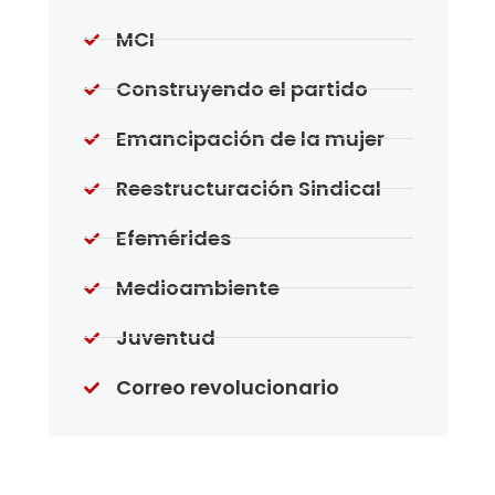
MCI
Construyendo el partido
Emancipación de la mujer
Reestructuración Sindical
Efemérides
Medioambiente
Juventud
Correo revolucionario