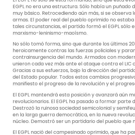
EGPL no era una estructura. Sólo había un puñado d
muy básico. Retrocediendo aún más, si se observa la
armas. El poder real del pueblo oprimido no estab
tales circunstancias, el partido formó el EGPL sól
marxismo-leninismo-maoísmo.
No sólo tomó forma, sino que durante los últimos 2
heroicamente contras las fuerzas policiales y para
contrainsurgencia del mundo. Armados con modern
unieron cada vez más ante el ataque contra el LIC co
Gracias a sus esfuerzos, bajo la dirección del partid
del Estado popular. Todos estos cambios progresiv
manifiesto el progreso de la revolución y el progre
El EGPL mantendrá esta posición y avanzará aún má
revolucionarios. El EGPL ha pasado a formar parte d
Destrozó la ruinosa sociedad semicolonial y semifeu
en la larga guerra democrática, en la nueva revoluc
núcleo. Demostró ser un partidario del pueblo que no
El EGPL nació del campesinado oprimido, que ha par