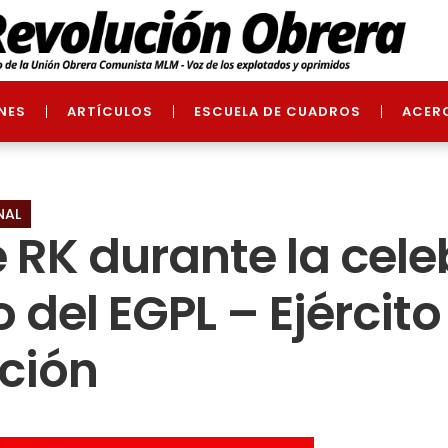
NES
ARTÍCULOS
ESCUELA DE CUADROS
ACER
NAL
 RK durante la cele
 del EGPL – Ejército
ación