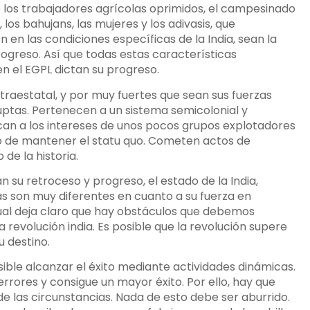
e los trabajadores agrícolas oprimidos, el campesinado
 los bahujans, las mujeres y los adivasis, que
en las condiciones específicas de la India, sean la
ogreso. Así que todas estas características
en el EGPL dictan su progreso.
ntraestatal, y por muy fuertes que sean sus fuerzas
uptas. Pertenecen a un sistema semicolonial y
ican a los intereses de unos pocos grupos explotadores
ido de mantener el statu quo. Cometen actos de
de la historia.
 su retroceso y progreso, el estado de la India,
s son muy diferentes en cuanto a su fuerza en
ual deja claro que hay obstáculos que debemos
revolución india. Es posible que la revolución supere
u destino.
sible alcanzar el éxito mediante actividades dinámicas.
rrores y consigue un mayor éxito. Por ello, hay que
e las circunstancias. Nada de esto debe ser aburrido.