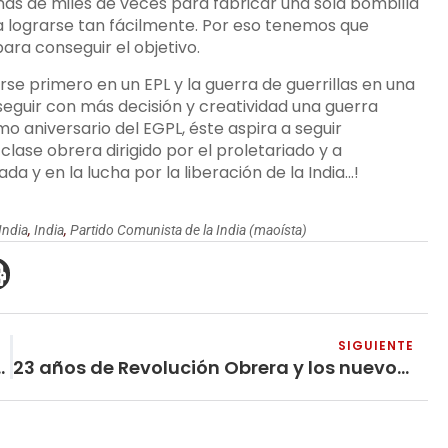
as de miles de veces para fabricar una sola bombilla
da lograrse tan fácilmente. Por eso tenemos que
ara conseguir el objetivo.
se primero en un EPL y la guerra de guerrillas en una
seguir con más decisión y creatividad una guerra
o aniversario del EGPL, éste aspira a seguir
lase obrera dirigido por el proletariado y a
 y en la lucha por la liberación de la India…!
India
,
India
,
Partido Comunista de la India (maoísta)
SIGUIENTE
tadura del Proletariado
23 años de Revolución Obrera y los nuevos retos de la revolución