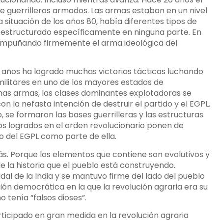
e guerrilleros armados. Las armas estaban en un nivel
 situación de los años 80, había diferentes tipos de
a estructurado específicamente en ninguna parte. En
o empuñando firmemente el arma ideológica del
0 años ha logrado muchas victorias tácticas luchando
militares en uno de los mayores estados de
as armas, las clases dominantes explotadoras se
n la nefasta intención de destruir el partido y el EGPL.
o, se formaron las bases guerrilleras y las estructuras
os logrados en el orden revolucionario ponen de
so del EGPL como parte de ella.
s. Porque los elementos que contiene son evolutivos y
e la historia que el pueblo está construyendo.
dal de la India y se mantuvo firme del lado del pueblo
ión democrática en la que la revolución agraria era su
 tenía “falsos dioses”.
ticipado en gran medida en la revolución agraria