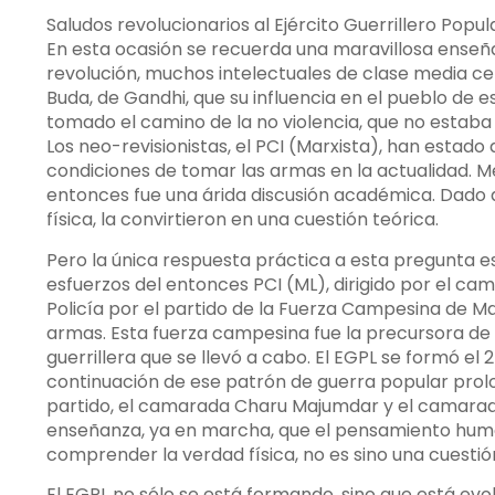
Saludos revolucionarios al Ejército Guerrillero Popu
En esta ocasión se recuerda una maravillosa enseña
revolución, muchos intelectuales de clase media ce
Buda, de Gandhi, que su influencia en el pueblo de e
tomado el camino de la no violencia, que no estaba
Los neo-revisionistas, el PCI (Marxista), han estad
condiciones de tomar las armas en la actualidad. 
entonces fue una árida discusión académica. Dado 
física, la convirtieron en una cuestión teórica.
Pero la única respuesta práctica a esta pregunta e
esfuerzos del entonces PCI (ML), dirigido por el c
Policía por el partido de la Fuerza Campesina de Ma
armas. Esta fuerza campesina fue la precursora de 
guerrillera que se llevó a cabo. El EGPL se formó e
continuación de ese patrón de guerra popular prol
partido, el camarada Charu Majumdar y el camarad
enseñanza, ya en marcha, que el pensamiento huma
comprender la verdad física, no es sino una cuesti
El EGPL no sólo se está formando, sino que está evo