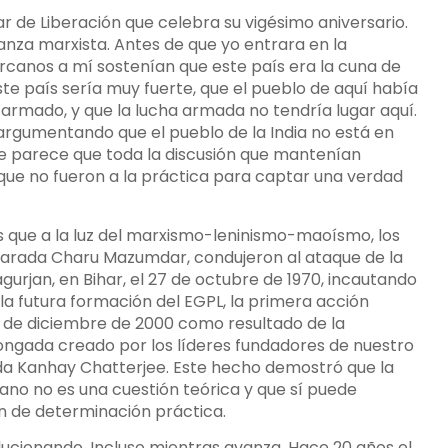
lar de Liberación que celebra su vigésimo aniversario.
nza marxista. Antes de que yo entrara en la
rcanos a mí sostenían que este país era la cuna de
ste país sería muy fuerte, que el pueblo de aquí había
 armado, y que la lucha armada no tendría lugar aquí.
o argumentando que el pueblo de la India no está en
Me parece que toda la discusión que mantenían
que no fueron a la práctica para captar una verdad
s que a la luz del marxismo-leninismo-maoísmo, los
amarada Charu Mazumdar, condujeron al ataque de la
gurjan, en Bihar, el 27 de octubre de 1970, incautando
la futura formación del EGPL, la primera acción
l 2 de diciembre de 2000 como resultado de la
ongada creado por los líderes fundadores de nuestro
a Kanhay Chatterjee. Este hecho demostró que la
no no es una cuestión teórica y que sí puede
ón de determinación práctica.
lucionando. Incluso mientras avanza. Hace 20 años el