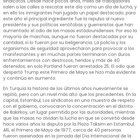
sindicatos. Desde hace pocos años, miles de trabajadores
salen a las calles a rescatar este día como un día de lucha, y
en ello los inmigrantes han jugado un papel destacado; para
este año el principal ingrediente fue la repulsa al nuevo
presidente y sus políticas xenófobas y guerreristas que han
aumentado el odio de las masas estadounidenses. Por eso la
mayoría de marchas, aunque no fueron destacadas por su
cantidad, sí lo fueron por su beligerancia. La policía y los
organismos de seguridad aprovecharon para provocar a los
manifestantes y en muchas partes terminaron con duros
enfrentamientos con destrozos, heridos y más de 40
detenidos; en solo Portland fueron arrestados 25. El odio que
despertó Trump este Primero de Mayo se hizo más evidente
y continúa en aumento.
En Turquía la historia de los últimos años nuevamente se
repitió, pero con un nivel más alto que los precedentes. En la
capital, Estambul, Los sindicatos en una muestra de respeto
con el gobierno, convocaron la concentración en el distrito
de Bakirkoy, un lugar permitido por las autoridades, mientras
que las masas no olvidan la lucha en que se convirtió desde
hace varios años la disputa por la Plaza Taksim en Estambul.
Allí, el Primero de Mayo de 1977, cerca de 40 personas
fueron asesinadas en la jornada del Día Internacional de la