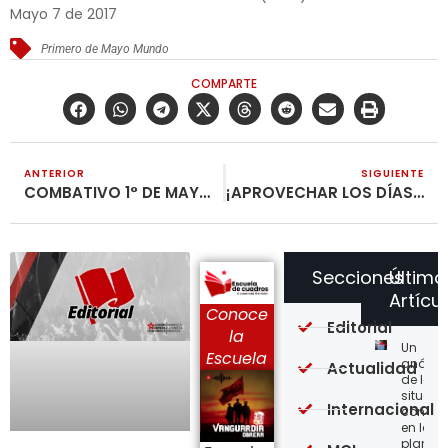
Mayo 7 de 2017
Primero de Mayo Mundo
COMPARTE
ANTERIOR
SIGUIENTE
COMBATIVO 1° DE MAYO EN COLOMBIA
¡APROVECHAR LOS DÍAS TURBULENTOS!
Secciones
Último
Artícu
Conoce
Editorial
la
Un
Escuela
análisi
Actualidad
de la
situaci
Internacional
concre
en la
planta