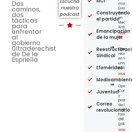
MCI
Escucha
Dos
matriz 
nuestro
caminos,
Essity-
Construyendo
Familia
dos
podcast
en
el partido
tácticas
Medellí
para
Antioqu
enfrentar
Emancipación
2026-08
al
de la mujer
08
gobierno
ultraderechista
Reestructurac
Ofensi
de De la
reaccio
Sindical
Espriella
en las
univer
Efemérides
públic
2026-08
Medioambient
Opinión
Confro
Juventud
y
protege
Correo
de los
revolucionario
métod
fascist
del nue
gobier
2026-08