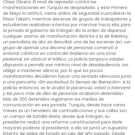
Clase Obrera. El nivel de represión contra las
manifestaciones en Turquía es despiadado; y este Primero
de Mayo lo ratificó, varios anillos de seguridad custodiaron la
Plaza Taksim, mientras decenas de grupos de trabajadores y
estudiantes realizaban intentos por marchar hacia ella; para
la jornada el gobierno de Erdogan dio la orden de dispersar
cualquier asomo de manifestación distinta a la de Bakirkoy;
un periodista de abc.es describió una de las escenas así:
«un
grupo de apenas una decena de personas comenzó a
entonar cánticos en contra del Gobierno en una zona
peatonal, sin obstruir el tráfico. La policía tampoco estaba
dispuesta a permitir ese mínimo nivel de desobediencia. Les
obligó a mantener silencio, por lo que los pocos
manifestantes decidieron hacer una sentada silenciosa junto
a una pancarta: «Sin esclavitud. Es tiempo de liberación». A la
policía, entonces, se le acabó la paciencia, volvió a intervenir
y las poco más de diez de personas acabaron detenidas»
.
Más de 200 detenidos registraron los medios de
comunicación en esa jornada. Turquía, desde hace varios
meses es un hervidero de contradicciones y sus calles son
un campo de batalla diaria, desde que Erdogan, su
presidente realizó una reforma constitucional para darle
mayores poderes al presidente; a ello se juntó un supuesto
intento de golpe de Estado en julio del año pasado. Desde