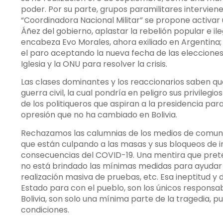
poder. Por su parte, grupos paramilitares interviene
“Coordinadora Nacional Militar” se propone activar
Áñez del gobierno, aplastar la rebelión popular e il
encabeza Evo Morales, ahora exiliado en Argentina; 
el paro aceptando la nueva fecha de las elecciones,
Iglesia y la ONU para resolver la crisis.
Las clases dominantes y los reaccionarios saben que
guerra civil, la cual pondría en peligro sus privileg
de los politiqueros que aspiran a la presidencia par
opresión que no ha cambiado en Bolivia.
Rechazamos las calumnias de los medios de comunica
que están culpando a las masas y sus bloqueos de im
consecuencias del COVID-19. Una mentira que prete
no está brindado las mínimas medidas para ayudar a 
realización masiva de pruebas, etc. Esa ineptitud y
Estado para con el pueblo, son los únicos responsa
Bolivia, son solo una mínima parte de la tragedia, p
condiciones.