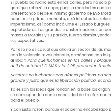
El pueblo boliviano está en las calles, pero no solo
gota que rebozó la copa; pues la realidad es que la
presentando desde el mismo gobierno de Evo Morales
cabo en su primer mandato, dejó intactas las relac
imperialismo, así como incólume el Estado burgués-t
explotadores. Las grandes transformaciones en bene
masas a Morales y su partido, fueron disminuyendo 
sus expectativas.
Por eso no es casual que ahora un sector de las mas
con la violencia revolucionaria, armándose con lo
arriba:
“¿Para qué luchamos en las calles y bloqueo
al 11 de octubre? El MAS y la COB pretenden traici
Nosotros no luchamos con afanes políticos, no s
grande y justo que es la liberación política, econ
Tales son las ideas que rondan en la base las orga
se corresponden con la necesidad de trasformar la cr
para el pueblo.
Y con justa razón, porque el gobierno encabezado po