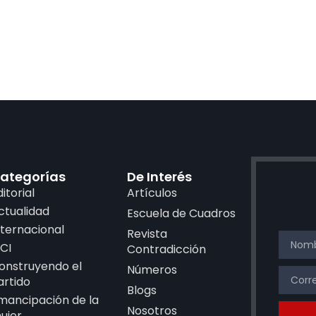
ategorías
De Interés
ditorial
Artículos
ctualidad
Escuela de Cuadros
nternacional
Revista
CI
Contradicción
onstruyendo el
Números
artido
Blogs
mancipación de la
Nosotros
ujer