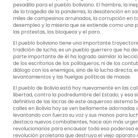
pesadilla para el pueblo boliviano. El hambre, la ine
de la tragedia de la pandemia, la desatención en s
miles de campesinos arruinados, la corrupción en tod
desempleo y la miseria que se extiende como una pe
las protestas, los bloqueos y el paro.
El pueblo boliviano tiene una importante trayector
tradición de lucha, es un pueblo guerrero que ha 
parte importante de él ha logrado asimilar la lecci
de los escritorios de los politiqueros, ni de los co
diálogo con los enemigos, sino de la lucha directa, e
levantamientos y las huelgas políticas de masas.
El pueblo de Bolivia está hoy nuevamente en las cal
libertad, contra la podredumbre del Estado; y esa si
definitiva de las lacras de este asqueroso sistema b
calles en Bolivia hoy se ven bellamente adornadas c
levantando con fuerza su voz y sus manos para luchar
destaca nuevos combatientes, hace aún más urgent
revolucionarios para encausar toda esa poderosa en
revolución proletaria que destruya el viejo aparato