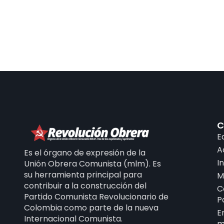
C
E
A
Es el órgano de expresión de la
I
Unión Obrera Comunista (mlm). Es
su herramienta principal para
M
contribuir a la construcción del
C
Partido Comunista Revolucionario de
P
Colombia como parte de la nueva
E
Internacional Comunista.
m