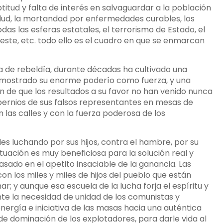
ptitud y falta de interés en salvaguardar a la población
alud, la mortandad por enfermedades curables, los
as las esferas estatales, el terrorismo de Estado, el
ste, etc. todo ello es el cuadro en que se enmarcan
ia de rebeldía, durante décadas ha cultivado una
demostrado su enorme poderío como fuerza, y una
ón de que los resultados a su favor no han venido nunca
ntubernios de sus falsos representantes en mesas de
n las calles y con la fuerza poderosa de los
les luchando por sus hijos, contra el hambre, por su
tuación es muy beneficiosa para la solución real y
asado en el apetito insaciable de la ganancia. Las
on los miles y miles de hijos del pueblo que están
; y aunque esa escuela de la lucha forja el espíritu y
e la necesidad de unidad de los comunistas y
ergía e iniciativa de las masas hacia una auténtica
 de dominación de los explotadores, para darle vida al