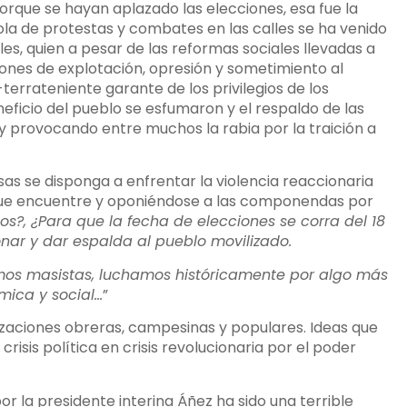
 porque se hayan aplazado las elecciones, esa fue la
 ola de protestas y combates en las calles se ha venido
, quien a pesar de las reformas sociales llevadas a
iones de explotación, opresión y sometimiento al
errateniente garante de los privilegios de los
ficio del pueblo se esfumaron y el respaldo de las
y provocando entre muchos la rabia por la traición a
as se disponga a enfrentar la violencia reaccionaria
 que encuentre y oponiéndose a las componendas por
s?, ¿Para que la fecha de elecciones se corra del 18
onar y dar espalda al pueblo movilizado.
omos masistas, luchamos históricamente por algo más
ómica y social…
”
nizaciones obreras, campesinas y populares. Ideas que
isis política en crisis revolucionaria por el poder
r la presidente interina Áñez ha sido una terrible