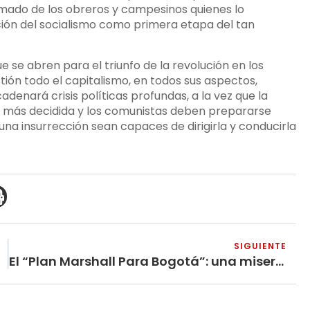
mado de los obreros y campesinos quienes lo
ción del socialismo como primera etapa del tan
e se abren para el triunfo de la revolución en los
tión todo el capitalismo, en todos sus aspectos,
denará crisis políticas profundas, a la vez que la
a más decidida y los comunistas deben prepararse
una insurrección sean capaces de dirigirla y conducirla
SIGUIENTE
El “Plan Marshall Para Bogotá”: una miserable y ridícula parodia