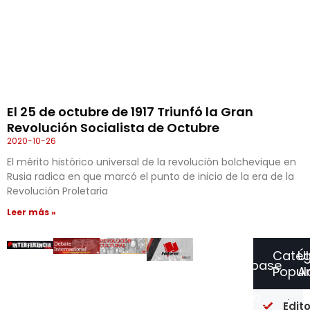
El 25 de octubre de 1917 Triunfó la Gran
Revolución Socialista de Octubre
2020-10-26
El mérito histórico universal de la revolución bolchevique en
Rusia radica en que marcó el punto de inicio de la era de la
Revolución Proletaria
Leer más »
Categ
Ú
Suscríbase
Popul
Ar
a
Nuestro
Un
Edito