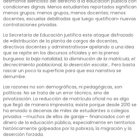
desmonte silencioso del derecho a la educación pública con
condiciones dignas. Menos estudiantes reportados significan
menos grupos; menos grupos, menos docentes; menos
docentes, escuelas debilitadas que luego «justifican» nuevas
contrataciones privadas.
La Secretaría de Educación justifica este ataque disfrazado
de
«
distribución de la planta de cargos de docentes,
directivos docentes y administrativos
»
apelando a una idea
que se repite en los discursos oficiales y en la prensa
burguesa:
la baja natalidad
,
la disminución de la matrícula
,
el
decrecimiento poblacional, la deserción escolar..
. Pero basta
rascar un poco la superficie para que esa narrativa se
derrumbe.
Las razones no son demográficas, ni pedagógicas, son
políticas. No se trata de un error técnico, sino de
privatización. La reducción de matrícula oficial no es algo
que llegó de manera imprevista; existe porque desde 2010 se
ha enviado a decenas de miles de estudiantes a colegios
privados —muchos de ellos de garaje— financiados con el
dinero de la educación pública, especialmente en territorios
históricamente golpeados por la pobreza, la migración y la
deserción forzada.