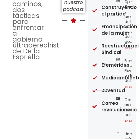
nuestro
Opinión
caminos,
Construyendo
Confro
dos
podcast
y
el partido
tácticas
protege
para
de los
enfrentar
Emancipación
métod
al
fascist
de la mujer
del nue
gobierno
gobier
ultraderechista
Reestructurac
2026-08
de De la
Sindical
Espriella
Frente
Efemérides
Estudian
Revoluc
en la 
Medioambient
de los 
2026-08
Juventud
Carta a
Correo
proleta
revolucionario
revoluc
colomb
2026-08
Unamo
esfuerz