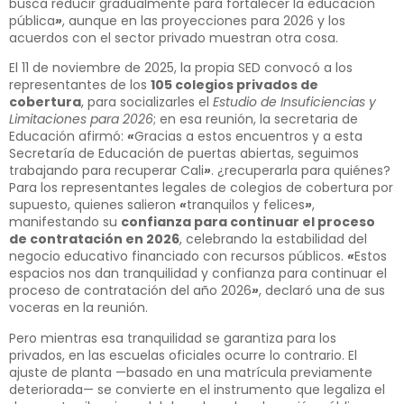
busca reducir gradualmente para fortalecer la educación
pública
»
, aunque en las proyecciones para 2026 y los
acuerdos con el sector privado muestran otra cosa.
El 11 de noviembre de 2025, la propia SED convocó a los
representantes de los
105 colegios privados de
cobertura
, para socializarles el
Estudio de Insuficiencias y
Limitaciones
para 2026
; en esa reunión, la secretaria de
Educación afirmó:
«
Gracias a estos encuentros y a esta
Secretaría de Educación de puertas abiertas, seguimos
trabajando para recuperar Cali
»
. ¿recuperarla para quiénes?
Para los representantes legales de colegios de cobertura por
supuesto, quienes salieron
«
tranquilos y felices
»
,
manifestando su
confianza para continuar el proceso
de contratación en 2026
, celebrando la estabilidad del
negocio educativo financiado con recursos públicos.
«
Estos
espacios nos dan tranquilidad y confianza para continuar el
proceso de contratación del año 2026
»
, declaró una de sus
voceras en la reunión.
Pero mientras esa tranquilidad se garantiza para los
privados, en las escuelas oficiales ocurre lo contrario. El
ajuste de planta —basado en una matrícula previamente
deteriorada— se convierte en el instrumento que legaliza el