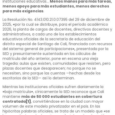
instituciones educativas…
Menos manos para más tareas,
menos apoyo para más estudiantes, menos derechos
para más exigencias
.
La Resolución No. 4143.010.21.0.07395 del 29 de diciembre de
2025,
«
por la cual se distribuye, para el período académico
2026, la planta de cargos de docentes, directivos docentes y
administrativos, a cada uno de los establecimientos
educativos oficiales de la secretaría de educación del
distrito especial de Santiago de Cali, financiada con recursos
del sistema general de participaciones
»,
presentada por la
SED y presuntamente sustentada en los cálculos de
matrícula del año anterior, pone en escena una vieja
tragedia: aulas que existen, comunidades que resisten, pero
plazas docentes que desaparecen; no porque no se
necesiten, sino porque las cuentas —hechas desde los
escritorios de la SED— así lo determinan.
Mientras las instituciones oficiales sufren diariamente la
«
baja matrícula
»
, cínicamente la SED reconoce que Cali
mantiene
más de 50 000 estudiantes en cobertura
contratada
[1]
, convirtiéndose en la ciudad con mayor
volumen de este modelo privatizador en el país. En las
hipócritas palabras oficiales, se trata de un modelo que
«
se