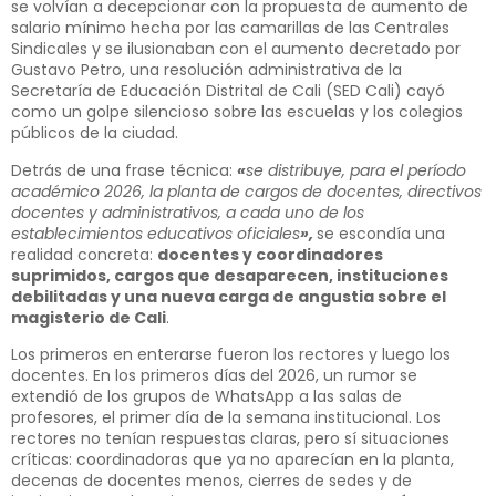
se volvían a decepcionar con la propuesta de aumento de
salario mínimo hecha por las camarillas de las Centrales
Sindicales y se ilusionaban con el aumento decretado por
Gustavo Petro, una resolución administrativa de la
Secretaría de Educación Distrital de Cali (SED Cali) cayó
como un golpe silencioso sobre las escuelas y los colegios
públicos de la ciudad.
Detrás de una frase técnica:
«
se distribuye, para el período
académico 2026, la planta de cargos de docentes, directivos
docentes y administrativos, a cada uno de los
establecimientos educativos oficiales
»,
se escondía una
realidad concreta:
docentes y coordinadores
suprimidos, cargos que desaparecen, instituciones
debilitadas y una nueva carga de angustia sobre el
magisterio de Cali
.
Los primeros en enterarse fueron los rectores y luego los
docentes. En los primeros días del 2026, un rumor se
extendió de los grupos de WhatsApp a las salas de
profesores, el primer día de la semana institucional. Los
rectores no tenían respuestas claras, pero sí situaciones
críticas: coordinadoras que ya no aparecían en la planta,
decenas de docentes menos, cierres de sedes y de