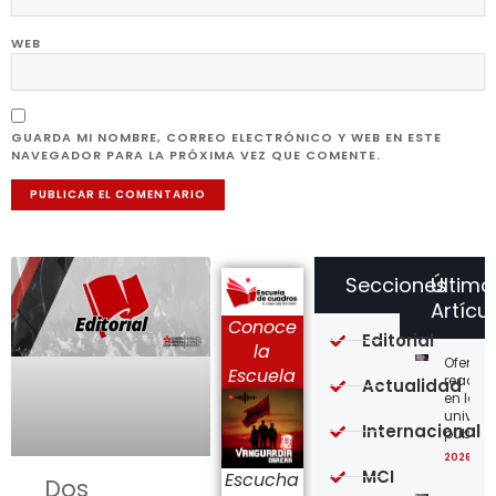
WEB
GUARDA MI NOMBRE, CORREO ELECTRÓNICO Y WEB EN ESTE
NAVEGADOR PARA LA PRÓXIMA VEZ QUE COMENTE.
Secciones
Último
Artícu
Conoce
Editorial
la
Ofensi
Escuela
reaccio
Actualidad
en las
univer
Internacional
públic
2026-08
MCI
Escucha
Dos