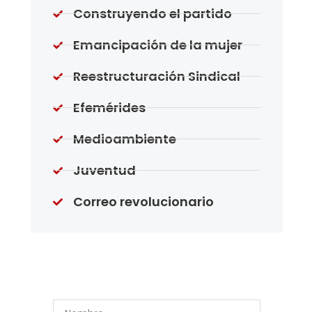
Construyendo el partido
Emancipación de la mujer
Reestructuración Sindical
Efemérides
Medioambiente
Juventud
Correo revolucionario
Suscríbase a Nuestro
Boletín