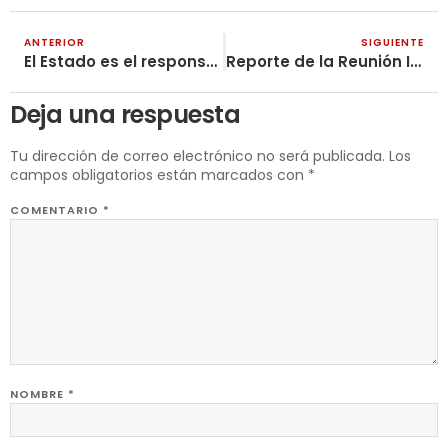
ANTERIOR
SIGUIENTE
El Estado es el responsable del desastre del barrio La Esneda
Reporte de la Reunión Internacional del ICSPWI- 29-30 Enero, 2022
Deja una respuesta
Tu dirección de correo electrónico no será publicada.
Los
campos obligatorios están marcados con
*
COMENTARIO
*
NOMBRE
*