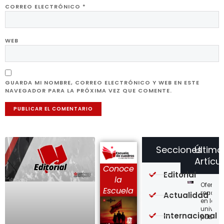
CORREO ELECTRÓNICO
*
WEB
GUARDA MI NOMBRE, CORREO ELECTRÓNICO Y WEB EN ESTE
NAVEGADOR PARA LA PRÓXIMA VEZ QUE COMENTE.
Secciones
Último
Artícu
Conoce
Editorial
la
Ofensi
Escuela
reaccio
Actualidad
en las
univer
Internacional
públic