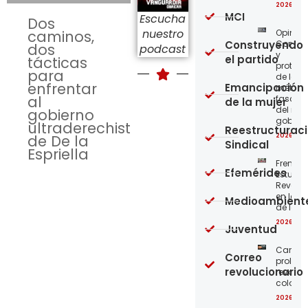
2026-08
MCI
Escucha
Dos
nuestro
Opinión
caminos,
Construyendo
Confro
dos
podcast
y
el partido
tácticas
protege
para
de los
enfrentar
Emancipación
métod
al
fascist
de la mujer
del nue
gobierno
gobier
ultraderechista
Reestructurac
2026-08
de De la
Sindical
Espriella
Frente
Efemérides
Estudian
Revoluc
en la 
Medioambient
de los 
2026-08
Juventud
Carta a
Correo
proleta
revolucionario
revoluc
colomb
2026-08