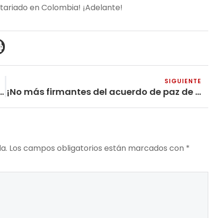
etariado en Colombia! ¡Adelante!
SIGUIENTE
ble luchadora por los derechos de los trabajadores
¡No más firmantes del acuerdo de paz de las ex FARC-EP asesinados!
a.
Los campos obligatorios están marcados con
*