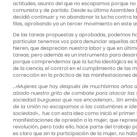
actitudes, asunto del que no escapamos porque no
comunista y de partido. Desde su última Asamble
decidió continuar y no abandonar la lucha contra l
filas, aprobando ya un tercer movimiento en este a
De las tareas propuestas y aprobadas, podemos habl
particular tenemos voz para denunciar aquellas act
hieren, que desprecian nuestra labor y que en últim
tareas; pero además es un instrumento para desarro
porque comprendemos que la lucha ideológica es l
de la ciencia, el control en el cumplimiento de las
corrección en la práctica de las manifestaciones d
…«Mujeres que hoy después de muchísimos años d
alzado nuestro grito de combate para atacar las 
sociedad burguesa que nos encadenan… Sin embar
de la Unión no escapamos a las costumbres e idea
sociedad»…
fue con esta idea como inició el prime
manifestaciones de opresión a la mujer, que repres
revolución, pero todo ello, hace parte del trabajo p
es claro que sin la participación de la mujer, no ha