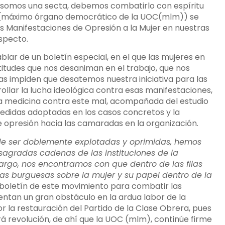
 somos una secta, debemos combatirlo con espíritu
a (máximo órgano democrático de la UOC(mlm)) se
as Manifestaciones de Opresión a la Mujer en nuestras
specto.
ar de un boletín especial, en el que las mujeres en
itudes que nos desaniman en el trabajo, que nos
as impiden que desatemos nuestra iniciativa para las
llar la lucha ideológica contra esas manifestaciones,
a medicina contra este mal, acompañada del estudio
 medidas adoptadas en los casos concretos y la
e opresión hacia las camaradas en la organización.
e ser doblemente explotadas y oprimidas, hemos
sagradas cadenas de las instituciones de la
go, nos encontramos con que dentro de las filas
s burguesas sobre la mujer y su papel dentro de la
r boletín de este movimiento para combatir las
entan un gran obstáculo en la ardua labor de la
or la restauración del Partido de la Clase Obrera, pues
brá revolución, de ahí que la UOC (mlm), continúe firme