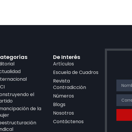
ategorías
De Interés
ditorial
Artículos
ctualidad
Escuela de Cuadros
nternacional
Revista
CI
Contradicción
onstruyendo el
Números
artido
Blogs
mancipación de la
Nosotros
ujer
Contáctenos
eestructuración
indical