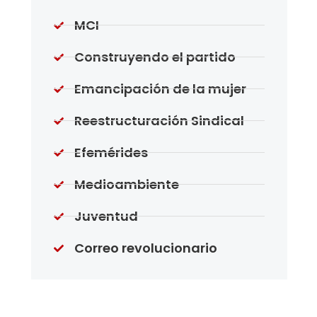
MCI
Construyendo el partido
Emancipación de la mujer
Reestructuración Sindical
Efemérides
Medioambiente
Juventud
Correo revolucionario