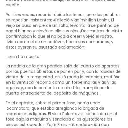
escrito.
Por tres veces, recorrió rápido las líneas, pero las palabras
se repetían insistentes: «Falleció Vladímir Ilich Lenin», El
viejo se puso en pie de un salto, levantó la serpentina de
papel blanco y clavó en ella sus ojos. ¡Dos metros de cinta
confirmaban lo que él no podía creer! Volvió el rostro,
lívido como el de un cadáver, hacia sus camaradas, y
éstos oyeron su asustada exclamación:
¡Lenin ha muerto!
La noticia de la gran pérdida salió del cuarto de aparatos
por las puertas abiertas de par en par y, con la rapidez del
viento de la tempestad, cruzó rauda la estación, metióse
en la ventisca, recorrió como un torbellino las vías y las
agujas, y, con la corriente de aire frío, irrumpió por la
puerta entreabierta del depósito de máquinas.
En el depósito, sobre el primer foso, había unan
locomotora, que estaba arreglando la brigada de
reparaciones ligeras. El viejo Polentovski se hallaba en el
foso bajo la máquina y señalaba a los ajustadores las
piezas estropeadas. Zajar Bruszhak enderezaba con