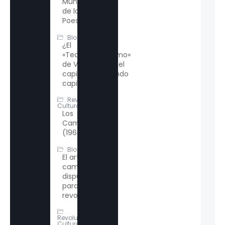
Mundial
de la
Poesía
Blogs
¿El
«Tecnofeudalismo»
de Varoufakis o el
capitalismo siendo
capitalismo?
Revolución
Cultural
Los
Camaradas
(1963)
Blogs
El arte: un
campo de
disputa
para la
revolución
Revolución
Cultural