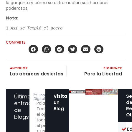
la garganta y cómo se estremecían sus hombros
poderosos.
Nota:
1 
Así se Templó el acero 
COMPARTE
ANTERIOR
SIGUIENTE
Las abarcas desiertas
Para la Libertad
Interferencia
Últimas
Visita
Se
Digital
un
d
entradas
Palantir
Blog
Re
Technologies:
de
el ojo que
Ob
blogs
todo lo ve y
el peligro de
Ed
su manifiesto