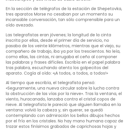
En la sección de telégrafos de la estación de Shepetovka,
tres aparatos Morse no cesaban por un momento su
incansable conversación, tan sólo comprensible para un
oído avezado.
Las telegrafistas eran jóvenes; la longitud de la cinta
inscrita por ellas, desde el primer día de servicio, no
pasaba de los veinte kilómetros, mientras que el viejo, su
compañero de trabajo, iba ya por los trescientos. No leía,
como ellas, las cintas, ni arrugaba el ceño al componer
las palabras y frases difíciles. Escribía en el papel palabra
tras palabra, escuchando atento los golpecitos del
aparato. Cogía al oído: «¡A todos, a todos, a todos!»
Al tiempo que escribía, el telegrafista pensó:
«Seguramente, una nueva circular sobre la lucha contra
la obstrucción de las vías por la nieve». Tras la ventana, el
viento, huracanado, lanzaba contra el cristal copos de
nieve. Al telegrafista le pareció que alguien llamaba en la
ventana: volvió la cabeza y, sin querer, se quedó
contemplando con admiración los bellos dibujos hechos
por el frío en los cristales. No hay mano humana capaz de
trazar estos finísimos grabados de caprichosas hojas y