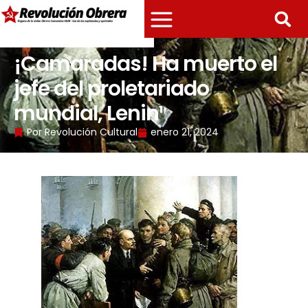
¡Camaradas! Ha muerto el
jefe del proletariado
mundial, Lenin¹
Por
Revolución Cultural
enero 21, 2024