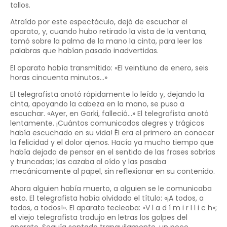
tallos.
Atraído por este espectáculo, dejó de escuchar el
aparato, y, cuando hubo retirado la vista de la ventana,
tomó sobre la palma de la mano la cinta, para leer las
palabras que habían pasado inadvertidas.
El aparato había transmitido: «El veintiuno de enero, seis
horas cincuenta minutos…»
El telegrafista anotó rápidamente lo leído y, dejando la
cinta, apoyando la cabeza en la mano, se puso a
escuchar. «Ayer, en Gorki, falleció…» El telegrafista anotó
lentamente. ¡Cuántos comunicados alegres y trágicos
había escuchado en su vida! Él era el primero en conocer
la felicidad y el dolor ajenos. Hacía ya mucho tiempo que
había dejado de pensar en el sentido de las frases sobrias
y truncadas; las cazaba al oído y las pasaba
mecánicamente al papel, sin reflexionar en su contenido.
Ahora alguien había muerto, a alguien se le comunicaba
esto. El telegrafista había olvidado el título: «¡A todos, a
todos, a todos!». El aparato tecleaba: «V l a d í m i r I l i c h»;
el viejo telegrafista tradujo en letras los golpes del
aparato. Seguía sentado tranquilamente, un poco