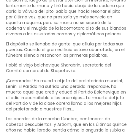
de alarma, luego de prestar atención un instante, levantó
lentamente la mano y tiró hacia abajo de la cadena que
abría la válvula del pito. Sabía que hacía resonar el pito
por última vez, que no prestaría ya más servicio en
aquella máquina, pero su mano no se separó de la
cadena y el mugido de la locomotora alzó de sus blandos
divanes a los asustados correos y diplomáticos polacos.
El depósito se llenaba de gente, que afluía por todas sus
puertas. Cuando el gran edificio estuvo abarrotado, en el
fúnebre silencio resonaron las primeras palabras.
Habló el viejo bolchevique Sharabrin, secretario del
Comité comarcal de Shepetovka.
¡Camaradas! Ha muerto el jefe del proletariado mundial,
Lenin. El Partido ha sufrido una pérdida irreparable, ha
muerto aquel que creó y educó al Partido Bolchevique en
el odio irreconciliable a los enemigos… La muerte del jefe
del Partido y de la clase obrera llama a los mejores hijos
del proletariado a nuestras filas…
Los acordes de la marcha fúnebre; centenares de
cabezas descubiertas; y Artiom, que en los últimos quince
años no había llorado, sentía cómo la angustia le subía a