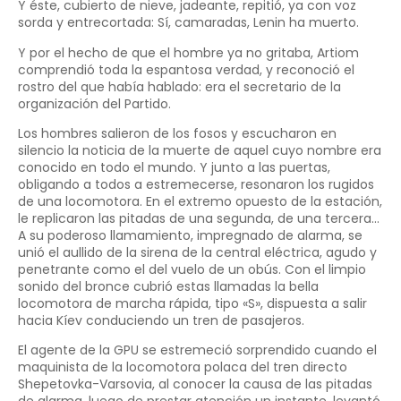
Y éste, cubierto de nieve, jadeante, repitió, ya con voz
sorda y entrecortada: Sí, camaradas, Lenin ha muerto.
Y por el hecho de que el hombre ya no gritaba, Artiom
comprendió toda la espantosa verdad, y reconoció el
rostro del que había hablado: era el secretario de la
organización del Partido.
Los hombres salieron de los fosos y escucharon en
silencio la noticia de la muerte de aquel cuyo nombre era
conocido en todo el mundo. Y junto a las puertas,
obligando a todos a estremecerse, resonaron los rugidos
de una locomotora. En el extremo opuesto de la estación,
le replicaron las pitadas de una segunda, de una tercera…
A su poderoso llamamiento, impregnado de alarma, se
unió el aullido de la sirena de la central eléctrica, agudo y
penetrante como el del vuelo de un obús. Con el limpio
sonido del bronce cubrió estas llamadas la bella
locomotora de marcha rápida, tipo «S», dispuesta a salir
hacia Kíev conduciendo un tren de pasajeros.
El agente de la GPU se estremeció sorprendido cuando el
maquinista de la locomotora polaca del tren directo
Shepetovka-Varsovia, al conocer la causa de las pitadas