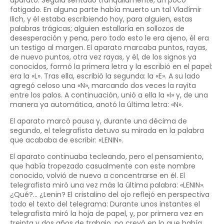
fatigado. En alguna parte había muerto un tal Vladímir
Ilich, y él estaba escribiendo hoy, para alguien, estas
palabras trágicas; alguien estallaría en sollozos de
desesperación y pena, pero todo esto le era ajeno, él era
un testigo al margen. El aparato marcaba puntos, rayas,
de nuevo puntos, otra vez rayas, y él, de los signos ya
conocidos, formó la primera letra y la escribió en el papel:
era la «L». Tras ella, escribió la segunda: la «E». A su lado
agregó celoso una «N», marcando dos veces la rayita
entre los palos. A continuación, unió a ella la «I» y, de una
manera ya automática, anotó la última letra: «N».
El aparato marcó pausa y, durante una décima de
segundo, el telegrafista detuvo su mirada en la palabra
que acababa de escribir: «LENIN».
El aparato continuaba tecleando, pero el pensamiento,
que había tropezado casualmente con este nombre
conocido, volvió de nuevo a concentrarse en él. El
telegrafista miró una vez más la última palabra: «LENIN».
¿Qué?… ¿Lenin? El cristalino del ojo reflejó en perspectiva
todo el texto del telegrama: Durante unos instantes el
telegrafista miró la hoja de papel, y, por primera vez en
treinta y dos años de trabajo, no creyó en lo que había