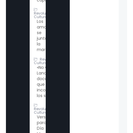
Revolución
Cultural
Los
amantes
se
juntan a
la
marcha
Revolución
Cultural
«No Other
Land», el
documental
que
incomoda a
los sionistas
Revolución
Cultural
Versos
para el
Día