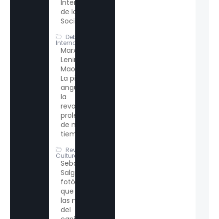
Internacional
de las Redes
Sociales?
Debate
Internacional
Marxismo-
Leninismo-
Maoísmo:
La piedra
angular de
la
revolución
proletaria
de nuestro
tiempo
Revolución
Cultural
Sebastião
Salgado, el
fotógrafo
que retrató
las miserias
del
capitalismo