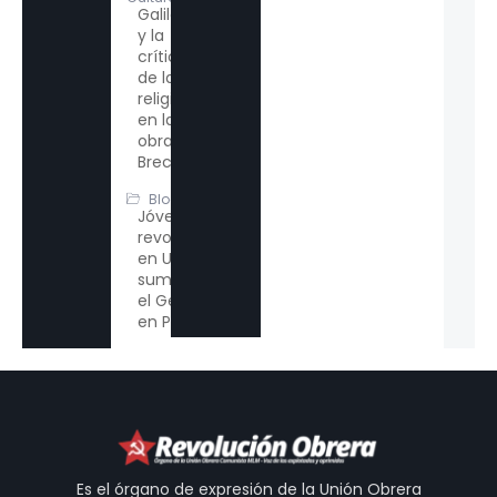
Galileo
y la
crítica
de la
religión
en la
obra de
Brecht
Blogs
Jóvenes
revolucionarios
en Univalle se
suman contra
el Genocidio
en Palestina
Es el órgano de expresión de la Unión Obrera