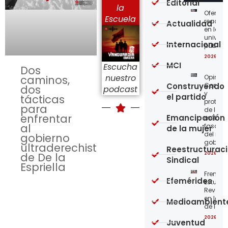
Editorial
la
Ofensi
Escuela
reaccio
Actualidad
en las
univer
Internacional
públic
2026-08
MCI
Escucha
Dos
nuestro
Opinión
caminos,
Construyendo
Confro
dos
podcast
y
el partido
tácticas
protege
para
de los
enfrentar
Emancipación
métod
al
fascist
de la mujer
del nue
gobierno
gobier
ultraderechista
Reestructurac
2026-08
de De la
Sindical
Espriella
Frente
Efemérides
Estudian
Revoluc
en la 
Medioambient
de los 
2026-08
Juventud