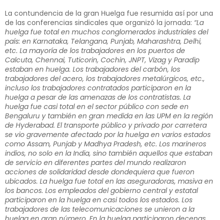
La contundencia de la gran Huelga fue resumida así por una
de las conferencias sindicales que organizó la jornada:
“La
huelga fue total en muchos conglomerados industriales del
país: en Karnataka, Telangana, Punjab, Maharashtra, Delhi,
etc. La mayoría de los trabajadores en los puertos de
Calcuta, Chennai, Tuticorin, Cochin, JNPT, Vizag y Paradip
estaban en huelga. Los trabajadores del carbón, los
trabajadores del acero, los trabajadores metalúrgicos, etc.,
incluso los trabajadores contratados participaron en la
huelga a pesar de las amenazas de los contratistas. La
huelga fue casi total en el sector público con sede en
Bengaluru y también en gran medida en las UPM en la región
de Hyderabad. El transporte público y privado por carretera
se vio gravemente afectado por la huelga en varios estados
como Assam, Punjab y Madhya Pradesh, etc. Los marineros
indios, no solo en la India, sino también aquellos que estaban
de servicio en diferentes partes del mundo realizaron
acciones de solidaridad desde dondequiera que fueron
ubicados. La huelga fue total en las aseguradoras, masiva en
los bancos. Los empleados del gobierno central y estatal
participaron en la huelga en casi todos los estados. Los
trabajadores de las telecomunicaciones se unieron a la
huelga en gran número. En la huelga participaron decenas