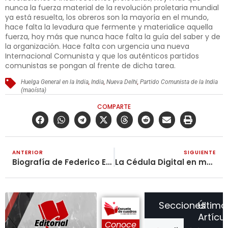
nunca la fuerza material de la revolución proletaria mundial
ya está resuelta, los obreros son la mayoría en el mundo,
hace falta la levadura que fermente y materialice aquella
fuerza, hoy más que nunca hace falta la guía del saber y de
la organización. Hace falta con urgencia una nueva
Internacional Comunista y que los auténticos partidos
comunistas se pongan al frente de dicha tarea.
Huelga General en la India
,
India
,
Nueva Delhi
,
Partido Comunista de la India
(maoísta)
COMPARTE
ANTERIOR
SIGUIENTE
Biografía de Federico Engels
La Cédula Digital en manos del Estado Burgués, es otra forma de controlar al pueblo
Secciones
Último
Artícu
Conoce