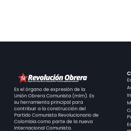
C
E
A
Es el órgano de expresión de la
I
Unión Obrera Comunista (mlm). Es
su herramienta principal para
M
contribuir a la construcción del
C
Partido Comunista Revolucionario de
P
Colombia como parte de la nueva
E
Internacional Comunista.
m