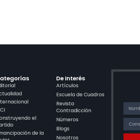
ategorías
De Interés
ditorial
Artículos
ctualidad
Escuela de Cuadros
nternacional
Revista
CI
Contradicción
onstruyendo el
Números
artido
Blogs
mancipación de la
Nosotros
ujer