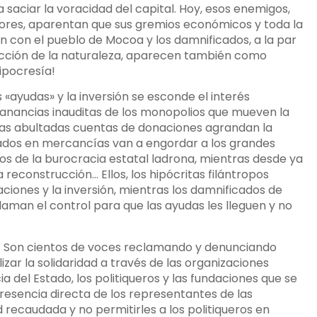
 saciar la voracidad del capital. Hoy, esos enemigos,
ores, aparentan que sus gremios económicos y toda la
tán con el pueblo de Mocoa y los damnificados, a la par
ucción de la naturaleza, aparecen también como
ipocresía!
s «ayudas» y la inversión se esconde el interés
 ganancias inauditas de los monopolios que mueven la
 las abultadas cuentas de donaciones agrandan la
ados en mercancías van a engordar a los grandes
los de la burocracia estatal ladrona, mientras desde ya
reconstrucción… Ellos, los hipócritas filántropos
aciones y la inversión, mientras los damnificados de
laman el control para que las ayudas les lleguen y no
a! Son cientos de voces reclamando y denunciando
zar la solidaridad a través de las organizaciones
del Estado, los politiqueros y las fundaciones que se
presencia directa de los representantes de las
 recaudada y no permitirles a los politiqueros en