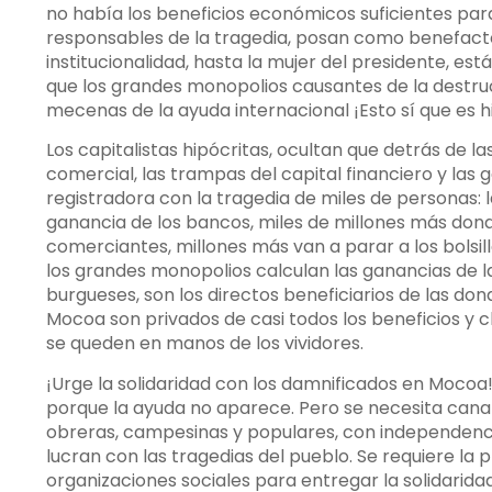
no había los beneficios económicos suficientes para
responsables de la tragedia, posan como benefact
institucionalidad, hasta la mujer del presidente, es
que los grandes monopolios causantes de la destr
mecenas de la ayuda internacional ¡Esto sí que es h
Los capitalistas hipócritas, ocultan que detrás de la
comercial, las trampas del capital financiero y las
registradora con la tragedia de miles de personas:
ganancia de los bancos, miles de millones más don
comerciantes, millones más van a parar a los bolsil
los grandes monopolios calculan las ganancias de la 
burgueses, son los directos beneficiarios de las don
Mocoa son privados de casi todos los beneficios y c
se queden en manos de los vividores.
¡Urge la solidaridad con los damnificados en Moco
porque la ayuda no aparece. Pero se necesita canali
obreras, campesinas y populares, con independencia 
lucran con las tragedias del pueblo. Se requiere la 
organizaciones sociales para entregar la solidaridad