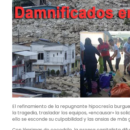
El refinamiento de la repugnante hipocresía burgues
la tragedia, trasladar los equipos, «encausar» la so
ello se esconde su culpabilidad y las ansias de más 
Con lágrimas de cocodrilo, la prensa capitalista dif