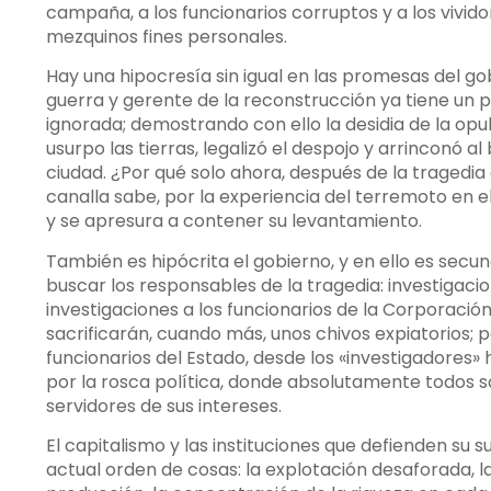
campaña, a los funcionarios corruptos y a los vivid
mezquinos fines personales.
Hay una hipocresía sin igual en las promesas del go
guerra y gerente de la reconstrucción ya tiene un 
ignorada; demostrando con ello la desidia de la opul
usurpo las tierras, legalizó el despojo y arrinconó a
ciudad. ¿Por qué solo ahora, después de la traged
canalla sabe, por la experiencia del terremoto en el
y se apresura a contener su levantamiento.
También es hipócrita el gobierno, y en ello es sec
buscar los responsables de la tragedia: investigaci
investigaciones a los funcionarios de la Corporaci
sacrificarán, cuando más, unos chivos expiatorios; p
funcionarios del Estado, desde los «investigadores»
por la rosca política, donde absolutamente todos so
servidores de sus intereses.
El capitalismo y las instituciones que defienden su 
actual orden de cosas: la explotación desaforada, la