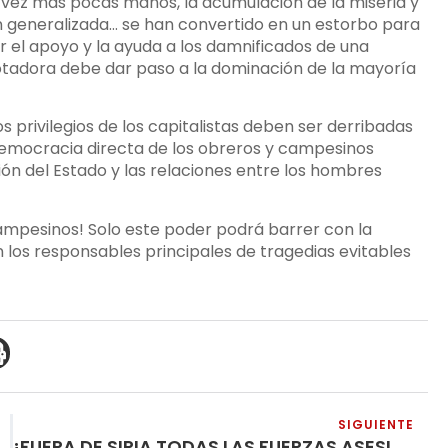
 vez más pocas manos, la acumulación de la miseria y
n generalizada… se han convertido en un estorbo para
ar el apoyo y la ayuda a los damnificados de una
lotadora debe dar paso a la dominación de la mayoría
os privilegios de los capitalistas deben ser derribadas
 democracia directa de los obreros y campesinos
n del Estado y las relaciones entre los hombres
campesinos! Solo este poder podrá barrer con la
n los responsables principales de tragedias evitables
SIGUIENTE
¡FUERA DE SIRIA TODAS LAS FUERZAS ASESINAS, FUERA DE ALLÍ TODOS LOS REACCIONARIOS!