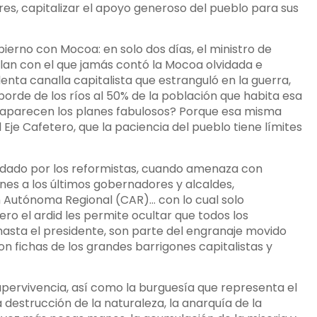
ores, capitalizar el apoyo generoso del pueblo para sus
bierno con Mocoa: en solo dos días, el ministro de
plan con el que jamás contó la Mocoa olvidada e
enta canalla capitalista que estranguló en la guerra,
l borde de los ríos al 50% de la población que habita esa
ia aparecen los planes fabulosos? Porque esa misma
 Eje Cafetero, que la paciencia del pueblo tiene límites
undado por los reformistas, cuando amenaza con
ones a los últimos gobernadores y alcaldes,
ón Autónoma Regional (CAR)… con lo cual solo
ero el ardid les permite ocultar que todos los
 hasta el presidente, son parte del engranaje movido
n fichas de los grandes barrigones capitalistas y
supervivencia, así como la burguesía que representa el
 destrucción de la naturaleza, la anarquía de la