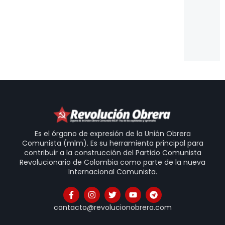
pa
Es
Un
Is
20
31
Es el órgano de expresión de la Unión Obrera
Comunista (mlm). Es su herramienta principal para
contribuir a la construcción del Partido Comunista
Revolucionario de Colombia como parte de la nueva
Internacional Comunista.
contacto@revolucionobrera.com