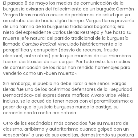
El pasado 8 de mayo los medios de comunicación de la
burguesía avisaron del fallecimiento de un burgués: Germán
Vargas Lleras murió a causa de problemas de salud que ya
arrastraba desde hacía algún tiempo. Vargas Lleras provenía
de una familia de la burguesía tradicional bogotana; era
nieto del expresidente Carlos Lleras Restrepo y fue hasta su
muerte jefe natural del partido tradicional de la burguesía
llamado
Cambio Radical,
vinculado históricamente a la
parapolítica y corrupción (desvío de recursos, fraude
electoral, entre otros) por lo que muchos de sus miembros
fueron destituidos de sus cargos. Por todo esto, los medios
de comunicación de los ricos han rendido homenajes para
venderlo como un «buen muerto».
Sin embargo, el pueblo no debe llorar a ese señor. Vargas
Lleras fue uno de los acérrimos defensores de la «Seguridad
Democrática» del expresidente mafioso Álvaro Uribe Vélez.
Incluso, se le acusó de tener nexos con el paramilitarismo; a
pesar de que la justicia burguesa nunca lo castigó, su
cercanía con la mafia era notoria.
Otro de los escándalos más conocidos fue su muestra de
clasismo, arribismo y autoritarismo cuando golpeó con un
«coscorrón»” a uno de sus escoltas, demostrando su postura