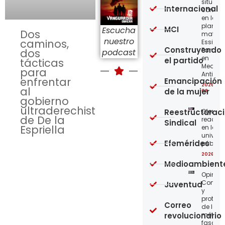
situaci
Internacional
concre
en la
planta
MCI
Escucha
Dos
matriz 
nuestro
caminos,
Essity-
Construyendo
Familia
dos
podcast
en
el partido
tácticas
Medellí
para
Antioqu
enfrentar
Emancipación
2026-08
al
de la mujer
08
gobierno
ultraderechista
Reestructurac
Ofensi
de De la
reaccio
Sindical
Espriella
en las
univer
Efemérides
públic
2026-08
Medioambient
Opinión
Confro
Juventud
y
protege
Correo
de los
revolucionario
métod
fascist