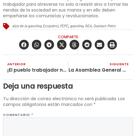
trabajador para atreverse no solo a resistir sino a tomar las
riendas de la sociedad en sus manos y en ello deben
empeñarse los comunistas y revolucionarios.
alza de la gasolina
,
Ecopetrol
,
FEPC
,
gasolina
,
GEA
,
Gustavo Petro
COMPARTE
ANTERIOR
SIGUIENTE
¡El pueblo trabajador no respalda la marcha uribista!
La Asamblea General de la ONU es un llamado a la acción para los revolucionarios del mundo
Deja una respuesta
Tu dirección de correo electrónico no será publicada.
Los
campos obligatorios están marcados con
*
COMENTARIO
*