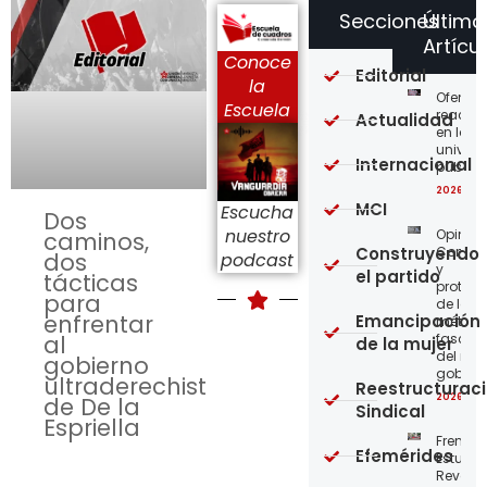
Secciones
Último
Artícu
Conoce
Editorial
la
Ofensi
Escuela
reaccio
Actualidad
en las
univer
Internacional
públic
2026-08
MCI
Escucha
Dos
nuestro
Opinión
caminos,
Construyendo
Confro
dos
podcast
y
el partido
tácticas
protege
para
de los
enfrentar
Emancipación
métod
al
fascist
de la mujer
del nue
gobierno
gobier
ultraderechista
Reestructurac
2026-08
de De la
Sindical
Espriella
Frente
Efemérides
Estudian
Revoluc