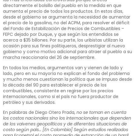
directamente el bolsillo del pueblo en la medida en que
aumenta el precio de todos los productos. En estos días,
desde el gobierno se argumenta la necesidad de aumentar
el precio de la gasolina, no del ACPM, para resolver el déficit
del Fondo de Estabilización de Precios de Combustibles –
FEPC dejado por Duque, y que según los entendidos se
acerca a $35 billones. Por su parte, los uribistas utilizan la
ocasión para sus fines politiqueros, desprestigiar al nuevo
gobierno y como motivo adicional para atraer al pueblo a su
marcha reaccionaria del 26 de septiembre.
En todos los medios, argumentos van y vienen de lado y
lado, pero en su mayoría no explican el fondo del problema
y mucho menos cuestionan la política que se impuso desde
la década del 90 para establecer el precio de los
combustibles, consistente en regirse por los precios
internacionales, como si el país no fuera productor de
petróleo y sus derivados.
En palabras de
Diego Otero Prada
,
no se toman en cuenta
los costos nacionales sino los internacionales que dependen
de los vaivenes geopolíticos y de diferentes situaciones de
costo según país… [En Colombia] Según estudios realizados
para Ecopetrol el costo promedio de extracción de un barril