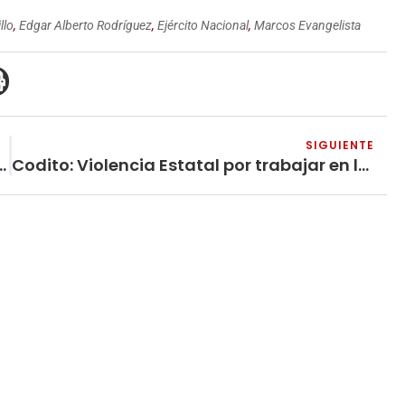
llo
,
Edgar Alberto Rodríguez
,
Ejército Nacional
,
Marcos Evangelista
SIGUIENTE
s y más terrorismo de Estado
Codito: Violencia Estatal por trabajar en la informalidad