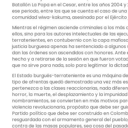
Batallón La Popa en el Cesar, entre los años 2004 y 
ese periodo, entre los que se cuenta el caso de una
comunidad wiwa-kakuma, asesinada por el Ejército 
Mientras el régimen asciende criminales a los más al
ellos, sino para los autores intelectuales de las ejec
terratenientes, en contubernio con la capa mafiosa
justicia burguesa apenas ha sentenciado a algunos 
dan las órdenes son ascendidos con honores. Ante es
hecho y a retirarse de la sesión en que fueron vota
que no sirve para nada, solo para legitimar la dicta
El Estado burgués-terrateniente es una máquina de
tipo de afrentas quedó demostrada una vez más est
pertenezca a las clases reaccionarias, nada diferen
horror, la muerte, el desplazamiento y la impunidad 
nombramientos, se convierten en más motivos para d
violencia revolucionaria, propósito que debe ser guia
Partido político que debe ser construido en Colombi
resguardada con el armamento general del pueblo, 
contra de las masas populares, sea cosa del pasad