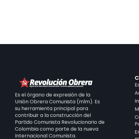
C
E
A
Es el órgano de expresión de la
I
Unión Obrera Comunista (mlm). Es
su herramienta principal para
M
contribuir a la construcción del
C
Partido Comunista Revolucionario de
P
Colombia como parte de la nueva
E
Internacional Comunista.
m