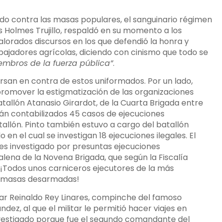
tado contra las masas populares, el sanguinario régimen
os Holmes Trujillo, respaldó en su momento a los
lorados discursos en los que defendió la honra y
bajadores agrícolas, diciendo con cinismo que todo se
mbros de la fuerza pública”
.
rsan en contra de estos uniformados. Por un lado,
promover la estigmatización de las organizaciones
llón Atanasio Girardot, de la Cuarta Brigada entre
tán contabilizados 45 casos de ejecuciones
allón. Pinto también estuvo a cargo del batallón
en el cual se investigan 18 ejecuciones ilegales. El
s investigado por presuntas ejecuciones
lena de la Novena Brigada, que según la Fiscalía
 ¡Todos unos carniceros ejecutores de la más
as masas desarmadas!
car Reinaldo Rey Linares, compinche del famoso
ez, al que el militar le permitió hacer viajes en
 investigado porque fue el segundo comandante del