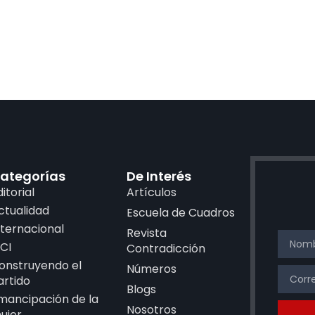
ategorías
De Interés
ditorial
Artículos
ctualidad
Escuela de Cuadros
nternacional
Revista
CI
Contradicción
onstruyendo el
Números
artido
Blogs
mancipación de la
Nosotros
ujer