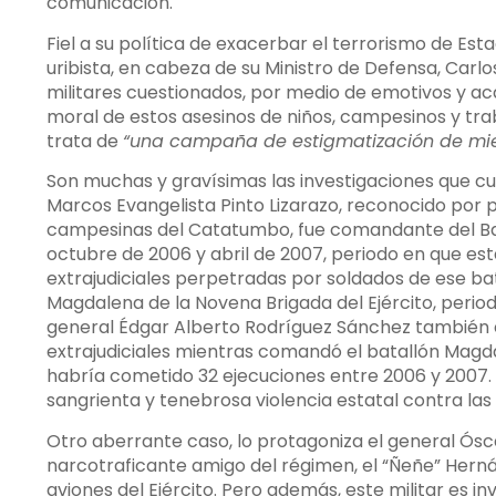
comunicación.
Fiel a su política de exacerbar el terrorismo de Es
uribista, en cabeza de su Ministro de Defensa, Carl
militares cuestionados, por medio de emotivos y aca
moral de estos asesinos de niños, campesinos y tra
trata de
“una campaña de estigmatización de mie
Son muchas y gravísimas las investigaciones que cu
Marcos Evangelista Pinto Lizarazo, reconocido por 
campesinas del Catatumbo, fue comandante del Bata
octubre de 2006 y abril de 2007, periodo en que es
extrajudiciales perpetradas por soldados de ese bat
Magdalena de la Novena Brigada del Ejército, periodo 
general Édgar Alberto Rodríguez Sánchez también e
extrajudiciales mientras comandó el batallón Magda
habría cometido 32 ejecuciones entre 2006 y 2007.
sangrienta y tenebrosa violencia estatal contra l
Otro aberrante caso, lo protagoniza el general Ós
narcotraficante amigo del régimen, el “Ñeñe” Hernánd
aviones del Ejército. Pero además, este militar es