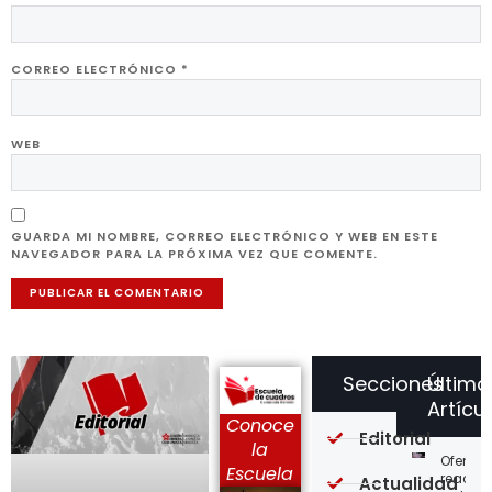
CORREO ELECTRÓNICO
*
WEB
GUARDA MI NOMBRE, CORREO ELECTRÓNICO Y WEB EN ESTE
NAVEGADOR PARA LA PRÓXIMA VEZ QUE COMENTE.
Secciones
Último
Artícu
Conoce
Editorial
la
Ofensi
Escuela
reaccio
Actualidad