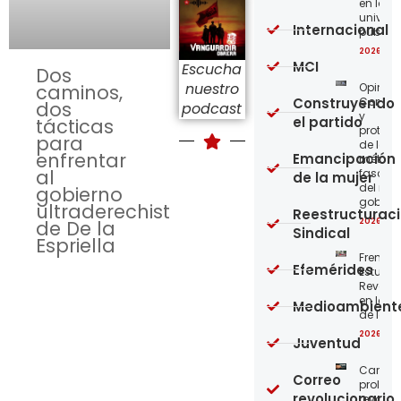
en las
univer
Internacional
públic
2026-08
MCI
Escucha
Dos
nuestro
Opinión
caminos,
Construyendo
Confro
dos
podcast
y
el partido
tácticas
protege
para
de los
enfrentar
Emancipación
métod
al
fascist
de la mujer
del nue
gobierno
gobier
ultraderechista
Reestructurac
2026-08
de De la
Sindical
Espriella
Frente
Efemérides
Estudian
Revoluc
en la 
Medioambient
de los 
2026-08
Juventud
Carta a
Correo
proleta
revolucionario
revoluc