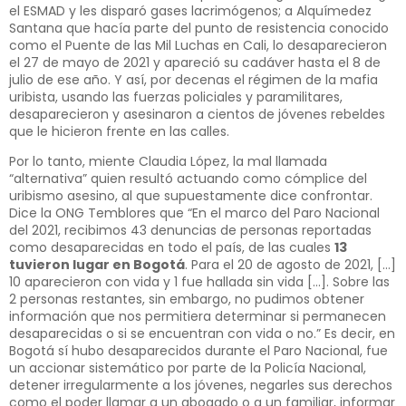
el ESMAD y les disparó gases lacrimógenos; a Alquímedez
Santana que hacía parte del punto de resistencia conocido
como el Puente de las Mil Luchas en Cali, lo desaparecieron
el 27 de mayo de 2021 y apareció su cadáver hasta el 8 de
julio de ese año. Y así, por decenas el régimen de la mafia
uribista, usando las fuerzas policiales y paramilitares,
desaparecieron y asesinaron a cientos de jóvenes rebeldes
que le hicieron frente en las calles.
Por lo tanto, miente Claudia López, la mal llamada
“alternativa” quien resultó actuando como cómplice del
uribismo asesino, al que supuestamente dice confrontar.
Dice la ONG Temblores que “En el marco del Paro Nacional
del 2021, recibimos 43 denuncias de personas reportadas
como desaparecidas en todo el país, de las cuales
13
tuvieron lugar en Bogotá
. Para el 20 de agosto de 2021, […]
10 aparecieron con vida y 1 fue hallada sin vida […]. Sobre las
2 personas restantes, sin embargo, no pudimos obtener
información que nos permitiera determinar si permanecen
desaparecidas o si se encuentran con vida o no.” Es decir, en
Bogotá sí hubo desaparecidos durante el Paro Nacional, fue
un accionar sistemático por parte de la Policía Nacional,
detener irregularmente a los jóvenes, negarles sus derechos
como el poder llamar a un abogado o a un familiar, informar