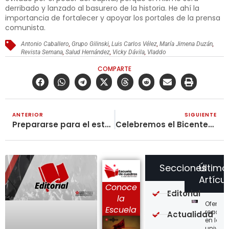
derribado y lanzado al basurero de la historia. He ahí la
importancia de fortalecer y apoyar los portales de la prensa
comunista.
Antonio Caballero
,
Grupo Gilinski
,
Luis Carlos Vélez
,
María Jimena Duzán
,
Revista Semana
,
Salud Hernández
,
Vicky Dávila
,
Vladdo
COMPARTE
ANTERIOR
SIGUIENTE
Prepararse para el estallido social que se está gestando
Celebremos el Bicentenario de Friedrich Engels
Secciones
Último
Artícu
Conoce
Editorial
la
Ofensi
Escuela
reaccio
Actualidad
en las
univer