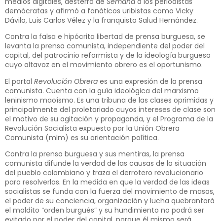
medios digitales, desterró de
Semana
a los periodistas
demócratas y afirmó a fanáticos uribistas como Vicky
Dávila, Luis Carlos Vélez y la franquista Salud Hernández.
Contra la falsa e hipócrita libertad de prensa burguesa, se
levanta la prensa comunista, independiente del poder del
capital, del patrocinio reformista y de la ideología burguesa
cuyo altavoz en el movimiento obrero es el oportunismo.
El portal
Revolución Obrera
es una expresión de la prensa
comunista. Cuenta con la guía ideológica del marxismo
leninismo maoísmo. Es una tribuna de las clases oprimidas y
principalmente del proletariado cuyos intereses de clase son
el motivo de su agitación y propaganda, y el Programa de la
Revolución Socialista expuesto por la Unión Obrera
Comunista (mlm) es su orientación política.
Contra la prensa burguesa y sus mentiras, la prensa
comunista difunde la verdad de las causas de la situación
del pueblo colombiano y traza el derrotero revolucionario
para resolverlas. En la medida en que la verdad de las ideas
socialistas se funda con la fuerza del movimiento de masas,
el poder de su conciencia, organización y lucha quebrantará
el maldito “orden burgués” y su hundimiento no podrá ser
evitado por el poder del capital, porque él mismo será