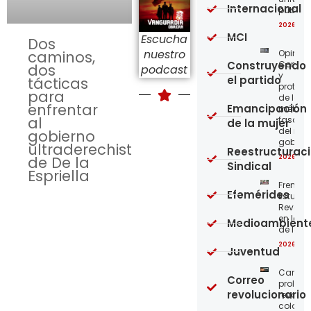
Internacional
públic
2026-08
MCI
Escucha
Dos
nuestro
Opinión
caminos,
Construyendo
Confro
dos
podcast
y
el partido
tácticas
protege
para
de los
enfrentar
Emancipación
métod
al
fascist
de la mujer
del nue
gobierno
gobier
ultraderechista
Reestructurac
2026-08
de De la
Sindical
Espriella
Frente
Efemérides
Estudian
Revoluc
en la 
Medioambient
de los 
2026-08
Juventud
Carta a
Correo
proleta
revolucionario
revoluc
colomb