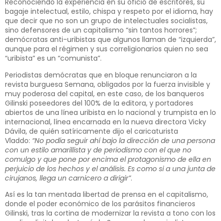
Reconociendo la experiencia en su oficio de escritores, su
bagaje intelectual, estilo, chispa y respeto por el idioma, hay
que decir que no son un grupo de intelectuales socialistas,
sino defensores de un capitalismo “sin tantos horrores”;
demócratas anti-uribistas que algunos llaman de “izquierda”,
aunque para el régimen y sus correligionarios quien no sea
“uribista” es un “comunista”.
Periodistas demócratas que en bloque renunciaron a la
revista burguesa Semana, obligados por la fuerza invisible y
muy poderosa del capital, en este caso, de los banqueros
Gilinski poseedores del 100% de la editora, y portadores
abiertos de una línea uribista en lo nacional y trumpista en lo
internacional, línea encarnada en la nueva directora Vicky
Dávila, de quién satíricamente dijo el caricaturista
Vladdo:
“No podía seguir ahí bajo la dirección de una persona
con un estilo amarillista y de periodismo con el que no
comulgo y que pone por encima el protagonismo de ella en
perjuicio de los hechos y el análisis. Es como si a una junta de
cirujanos, llega un carnicero a dirigir”
.
Así es la tan mentada libertad de prensa en el capitalismo,
donde el poder económico de los parásitos financieros
Gilinski, tras la cortina de modernizar la revista a tono con los