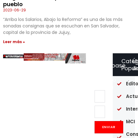
pueblo
2023-06-29
“Arriba los Salarios, Abajo la Reforma” es una de las más
sonadas consignas que se escuchan en San Salvador,
capital de la provincia de Jujuy,
Leer más »
Categ
Ú
Suscríbase
Popul
Ar
a
Nuestro
Of
Edito
Boletín
re
en
Actu
un
pú
Inte
20
MCI
Op
Co
ENVIAR
y
Cons
pr