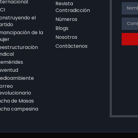
nternacional
Revista
CI
Contradicción
onstruyendo el
Números
artido
Blogs
mancipación de la
Nosotros
ujer
Contáctenos
eestructuración
indical
femérides
uventud
edioambiente
orreo
evolucionario
ucha de Masas
ucha campesina