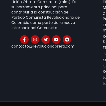
I
Unión Obrera Comunista (mlm). Es
su herramienta principal para
M
contribuir a la construcción del
C
Partido Comunista Revolucionario de
P
Colombia como parte de la nueva
E
Internacional Comunista.
m
R
S
contacto@revolucionobrera.com
E
J
M
C
R
L
L