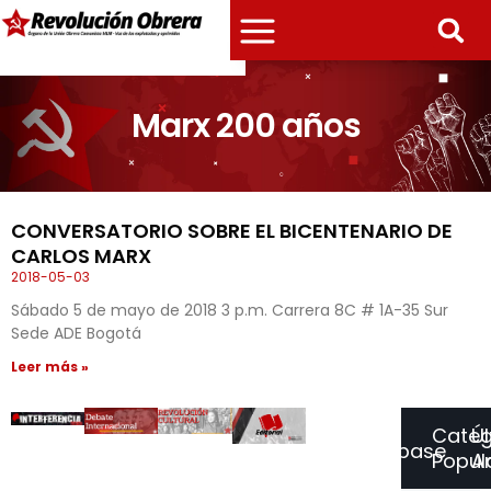
Marx 200 años
CONVERSATORIO SOBRE EL BICENTENARIO DE
CARLOS MARX
2018-05-03
Sábado 5 de mayo de 2018 3 p.m. Carrera 8C # 1A-35 Sur
Sede ADE Bogotá
Leer más »
Categ
Ú
Suscríbase
Popul
Ar
a