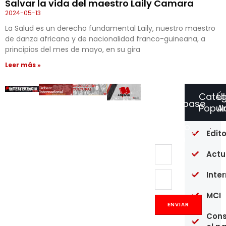
Salvar la vida del maestro Laily Camara
2024-05-13
La Salud es un derecho fundamental Laily, nuestro maestro
de danza africana y de nacionalidad franco-guineana, a
principios del mes de mayo, en su gira
Leer más »
Categ
Ú
Suscríbase
Popul
Ar
a
Nuestro
Un
Edito
Boletín
an
de
Actu
si
co
en
Inte
pl
ma
MCI
Es
Fa
ENVIAR
en
Cons
Me