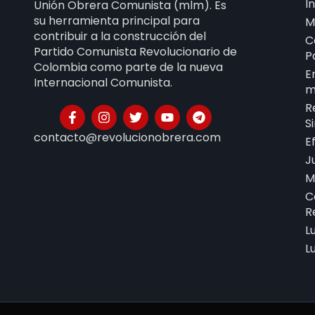
I
Unión Obrera Comunista (mlm). Es
su herramienta principal para
M
contribuir a la construcción del
C
Partido Comunista Revolucionario de
P
Colombia como parte de la nueva
E
Internacional Comunista.
m
R
S
contacto@revolucionobrera.com
E
J
M
C
R
L
L