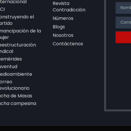
nternacional
Revista
CI
Contradicción
onstruyendo el
Números
artido
Blogs
mancipación de la
Nosotros
ujer
Contáctenos
eestructuración
indical
femérides
uventud
edioambiente
orreo
evolucionario
ucha de Masas
ucha campesina