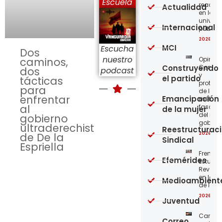
Escuela
reaccio
Actualidad
en las
univer
Internacional
públic
2026-08
MCI
Escucha
Dos
nuestro
Opinión
caminos,
Construyendo
Confro
dos
podcast
y
el partido
tácticas
protege
para
de los
enfrentar
Emancipación
métod
al
fascist
de la mujer
del nue
gobierno
gobier
ultraderechista
Reestructurac
2026-08
de De la
Sindical
Espriella
Frente
Efemérides
Estudian
Revoluc
en la 
Medioambient
de los 
2026-08
Juventud
Carta a
Correo