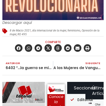
Descargar aquí
8 de Marzo 2021
,
día internacional de la mujer
,
feminismo
,
Opresión de la
mujer
,
RO 495
COMPARTE
ANTERIOR
SIGUIENTE
6402 “…la guerra se mide en litros de sangre”
A las Mujeres de Vanguardia
Secciones
Último
Artícu
Conoce
Editorial
la
Ofensi